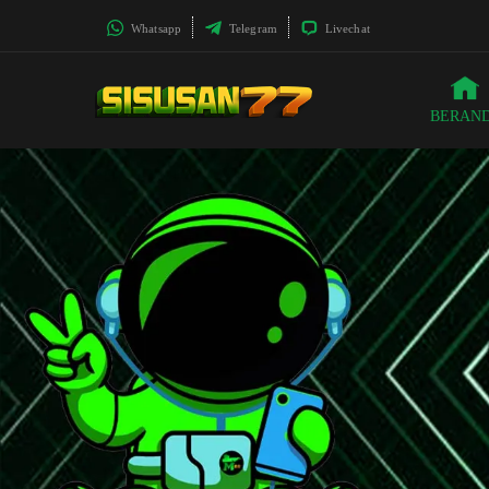
Whatsapp
Telegram
Livechat
BERAN