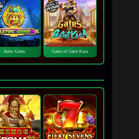
Aztec Gems
Gates of Gatot Kaca