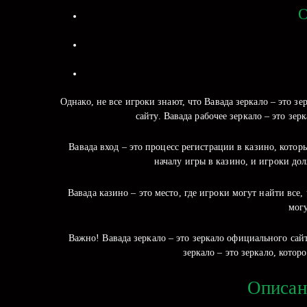
О
Однако, не все игроки знают, что Вавада зеркало – это з
сайту. Вавада рабочее зеркало – это зер
Вавада вход – это процесс регистрации в казино, кото
началу игры в казино, и игроки до
Вавада казино – это место, где игроки могут найти все,
могу
Важно! Вавада зеркало – это зеркало официального сайт
зеркало – это зеркало, котор
Описан