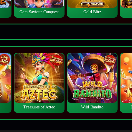
Gem Saviour Conquest
Gold Blitz
Treasures of Aztec
Wild Bandito