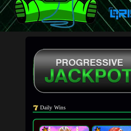
Daily Wins