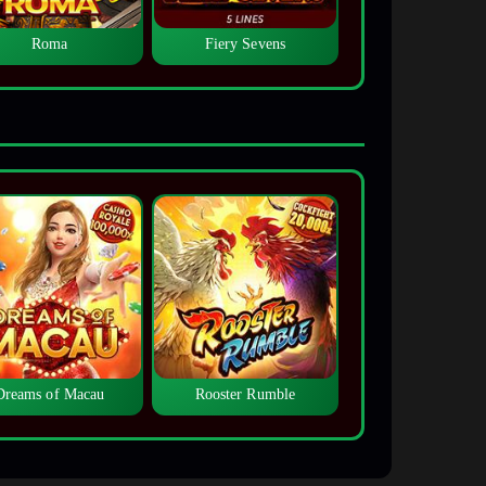
Roma
Fiery Sevens
Dreams of Macau
Rooster Rumble