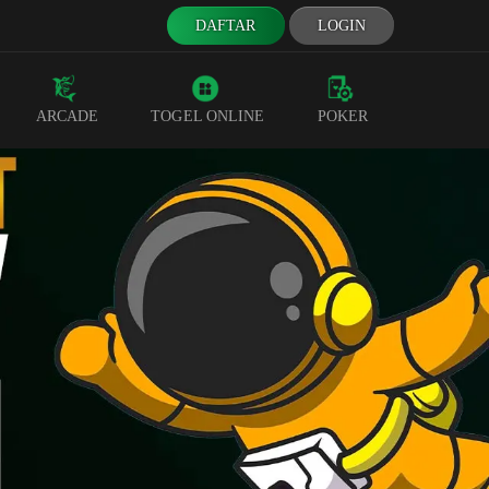
DAFTAR
LOGIN
ARCADE
TOGEL ONLINE
POKER