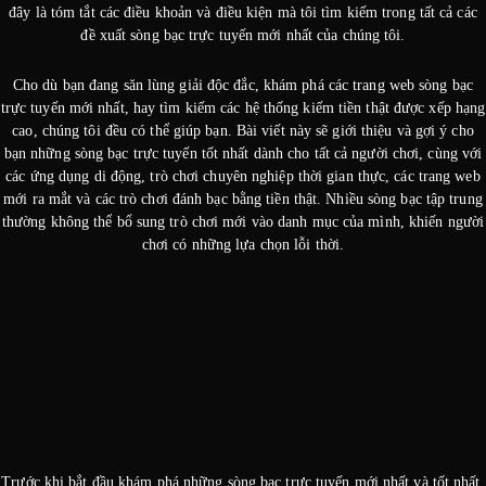
đây là tóm tắt các điều khoản và điều kiện mà tôi tìm kiếm trong tất cả các
đề xuất sòng bạc trực tuyến mới nhất của chúng tôi.
Cho dù bạn đang săn lùng giải độc đắc, khám phá các trang web sòng bạc
trực tuyến mới nhất, hay tìm kiếm các hệ thống kiếm tiền thật được xếp hạng
cao, chúng tôi đều có thể giúp bạn. Bài viết này sẽ giới thiệu và gợi ý cho
bạn những sòng bạc trực tuyến tốt nhất dành cho tất cả người chơi, cùng với
các ứng dụng di động, trò chơi chuyên nghiệp thời gian thực, các trang web
mới ra mắt và các trò chơi đánh bạc bằng tiền thật. Nhiều sòng bạc tập trung
thường không thể bổ sung trò chơi mới vào danh mục của mình, khiến người
chơi có những lựa chọn lỗi thời.
Trước khi bắt đầu khám phá những sòng bạc trực tuyến mới nhất và tốt nhất,