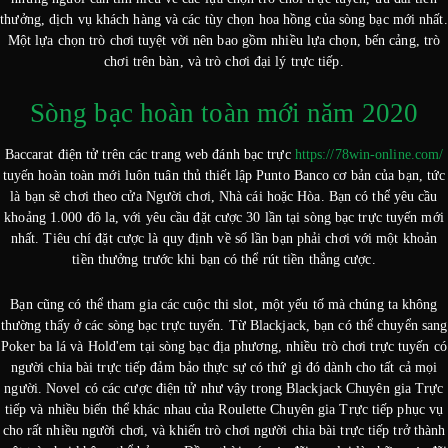
thưởng, dịch vụ khách hàng và các tùy chọn hoa hồng của sòng bạc mới nhất.
Một lựa chọn trò chơi tuyệt vời nên bao gồm nhiều lựa chọn, bến cảng, trò
chơi trên bàn, và trò chơi đại lý trực tiếp.
Sòng bạc hoàn toàn mới năm 2020
Baccarat điện tử trên các trang web đánh bạc trực
https://78win-online.com/
tuyến hoàn toàn mới luôn tuân thủ thiết lập Punto Banco cơ bản của bạn, tức
là bạn sẽ chơi theo cửa Người chơi, Nhà cái hoặc Hòa. Bạn có thể yêu cầu
khoảng 1.000 đô la, với yêu cầu đặt cược 30 lần tại sòng bạc trực tuyến mới
nhất. Tiêu chí đặt cược là quy định về số lần bạn phải chơi với một khoản
tiền thưởng trước khi bạn có thể rút tiền thắng cược.
Bạn cũng có thể tham gia các cuộc thi slot, một yếu tố mà chúng ta không
thường thấy ở các sòng bạc trực tuyến. Từ Blackjack, bạn có thể chuyển sang
Poker ba lá và Hold'em tại sòng bạc địa phương, nhiều trò chơi trực tuyến có
người chia bài trực tiếp đảm bảo thực sự có thứ gì đó dành cho tất cả mọi
người. Novel có các cược điện tử như vậy trong Blackjack Chuyên gia Trực
tiếp và nhiều biến thể khác nhau của Roulette Chuyên gia Trực tiếp phục vụ
cho rất nhiều người chơi, và khiến trò chơi người chia bài trực tiếp trở thành