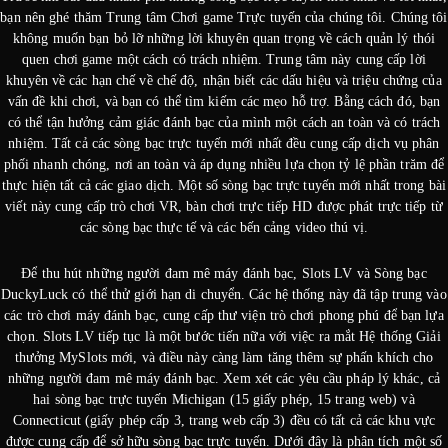
bạn nên ghé thăm Trung tâm Chơi game Trực tuyến của chúng tôi. Chúng tôi
không muốn bạn bỏ lỡ những lời khuyên quan trọng về cách quản lý thói
quen chơi game một cách có trách nhiệm. Trung tâm này cung cấp lời
khuyên về các hạn chế về chế độ, nhận biết các dấu hiệu và triệu chứng của
vấn đề khi chơi, và bạn có thể tìm kiếm các mẹo hỗ trợ. Bằng cách đó, bạn
có thể tận hưởng cảm giác đánh bạc của mình một cách an toàn và có trách
nhiệm. Tất cả các sòng bạc trực tuyến mới nhất đều cung cấp dịch vụ phân
phối nhanh chóng, nơi an toàn và áp dụng nhiều lựa chọn tỷ lệ phần trăm để
thực hiện tất cả các giao dịch. Một số sòng bạc trực tuyến mới nhất trong bài
viết này cung cấp trò chơi VR, bàn chơi trực tiếp HD được phát trực tiếp từ
các sòng bạc thực tế và các bến cảng video thú vị.
Để thu hút những người đam mê máy đánh bạc, Slots LV và Sòng bạc
DuckyLuck có thể thử giới hạn di chuyển. Các hệ thống này đã tập trung vào
các trò chơi máy đánh bạc, cung cấp thư viện trò chơi phong phú để bạn lựa
chọn. Slots LV tiếp tục là một bước tiến nữa với việc ra mắt Hệ thống Giải
thưởng MySlots mới, và điều này càng làm tăng thêm sự phấn khích cho
những người đam mê máy đánh bạc. Xem xét các yêu cầu pháp lý khác, cả
hai sòng bạc trực tuyến Michigan (15 giấy phép, 15 trang web) và
Connecticut (giấy phép cấp 3, trang web cấp 3) đều có tất cả các khu vực
được cung cấp để sở hữu sòng bạc trực tuyến. Dưới đây là phân tích một số