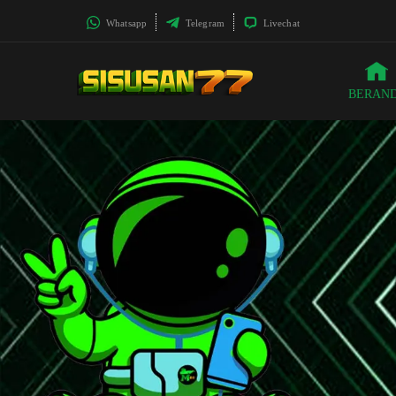
Whatsapp
Telegram
Livechat
BERAN