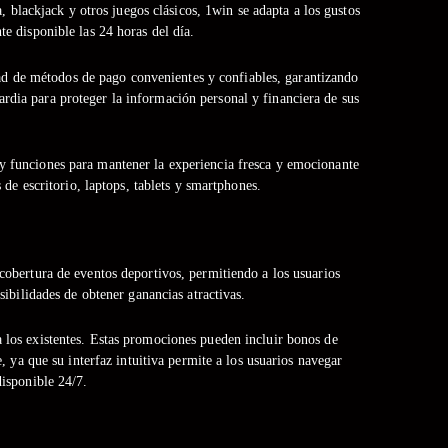
, blackjack y otros juegos clásicos, 1win se adapta a los gustos
te disponible las 24 horas del día.
dad de métodos de pago convenientes y confiables, garantizando
rdia para proteger la información personal y financiera de sus
y funciones para mantener la experiencia fresca y emocionante
de escritorio, laptops, tablets y smartphones.
 cobertura de eventos deportivos, permitiendo a los usuarios
ibilidades de obtener ganancias atractivas.
a los existentes. Estas promociones pueden incluir bonos de
 ya que su interfaz intuitiva permite a los usuarios navegar
disponible 24/7.