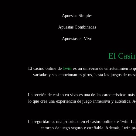
Apuestas Simples
Apuestas Combinadas
Apuestas en Vivo
El Casi
El casino online de
1win
es un universo de entretenimiento qu
variadas y sus emocionantes giros, hasta los juegos de mes
La sección de casino en vivo es una de las características más
lo que crea una experiencia de juego inmersiva y auténtica. A
La seguridad es una prioridad en el casino online de 1win. La
entorno de juego seguro y confiable. Además, 1win pro