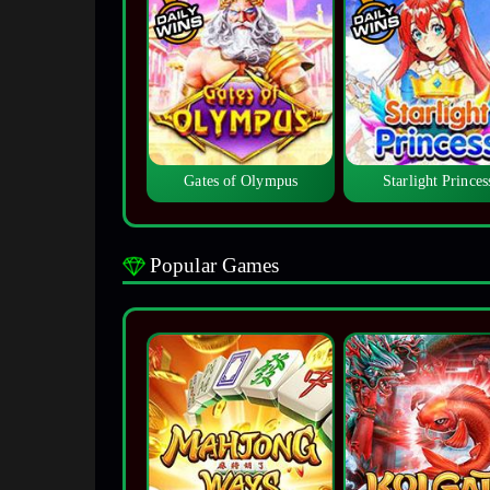
Gates of Olympus
Starlight Princes
Popular Games