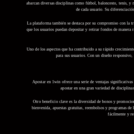
abarcan diversas disciplinas como fútbol, baloncesto, tenis, y 
de cada usuario. Su diferenciación
La plataforma también se destaca por su compromiso con la tra
que los usuarios puedan depositar y retirar fondos de manera 
Uno de los aspectos que ha contribuido a su rápido crecimien
para sus usuarios. Con un diseño responsivo, 
Apostar en 1win ofrece una serie de ventajas significativas
apostar en una gran variedad de disciplina
Otro beneficio clave es la diversidad de bonos y promocion
bienvenida, apuestas gratuitas, reembolsos y programas de l
fácilmente y re