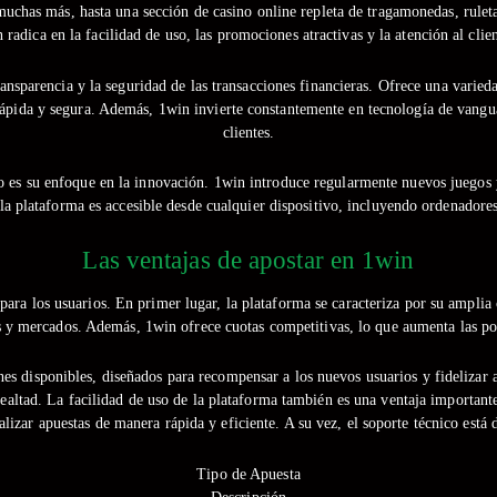
muchas más, hasta una sección de casino online repleta de tragamonedas, ruleta
 radica en la facilidad de uso, las promociones atractivas y la atención al clien
nsparencia y la seguridad de las transacciones financieras. Ofrece una varie
rápida y segura. Además, 1win invierte constantemente en tecnología de vangua
clientes.
to es su enfoque en la innovación. 1win introduce regularmente nuevos juegos 
la plataforma es accesible desde cualquier dispositivo, incluyendo ordenadores 
Las ventajas de apostar en 1win
 para los usuarios. En primer lugar, la plataforma se caracteriza por su amplia
s y mercados. Además, 1win ofrece cuotas competitivas, lo que aumenta las pos
es disponibles, diseñados para recompensar a los nuevos usuarios y fidelizar 
ealtad. La facilidad de uso de la plataforma también es una ventaja importante,
alizar apuestas de manera rápida y eficiente. A su vez, el soporte técnico está 
Tipo de Apuesta