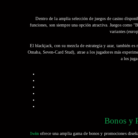
Dentro de la amplia selección de juegos de casino disponi
funciones, son siempre una opción atractiva. Juegos como “Bo
variantes (euro
El blackjack, con su mezcla de estrategia y azar, también e
Omaha, Seven-Card Stud), atrae a los jugadores más experimen
a los jug
Bonos y 
1win
ofrece una amplia gama de bonos y promociones diseñada