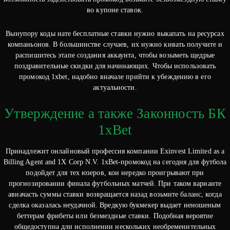
во купоне ставок.
Вынупору коды нате бесплатные ставки нужно выкапать на ресурсах
компаньонов.
В большинстве случаев, их нужно кивать получите и
распишитесь этапе создания аккаунта, чтобы возыметь щедрые
поздравительные скидки для начинающих. Чтобы использовать
промокод 1xbet, надобно вначале прийти к убеждению в его
актуальности.
Утверждение а также Законность БК
1xBet
Принадлежит онлайновый профессия компании Exinvest Limited as a
Billing Agent and 1X Corp N.V. 1xBet-промокод на сегодня для футбола
подойдет для тех юзеров, кои нередко проигрывают при
прогнозировании финала футбольных матчей. При таком варианте
авиачасть суммы ставки возвращается назад возьмите баланс, когда
сделка оказалась неудачной. Вредкую букмекер выдает неношеным
беттерам фрибеты или безмездные ставки. Подобная вероятие
общедоступна дли исполнении нескольких необременительных