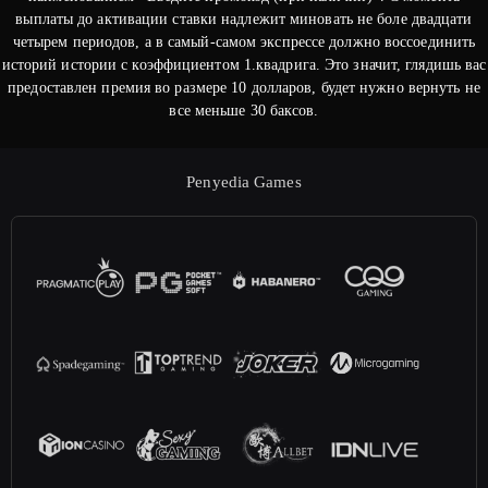
выплаты до активации ставки надлежит миновать не боле двадцати
четырем периодов, а в самый-самом экспрессе должно воссоединить
историй истории с коэффициентом 1.квадрига. Это значит, глядишь вас
предоставлен премия во размере 10 долларов, будет нужно вернуть не
все меньше 30 баксов.
Penyedia Games