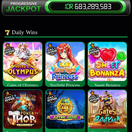
Daily Wins
Gates of Olympus
Starlight Princess
Sweet Bonanza