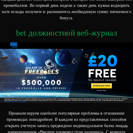
промобаллов. Во первый день недели а также день нужна водворить
нате исходы получите и распишитесь необходимую сумму пятничного
бонуса.
bet должностной веб-журнал
Проанализируем наиболее популярные проблемы в отношении
промокодах поподробнее. В каждом из представленных способов
открыть учетную запись предвидено индивидуальное бахча лещадь
наименованием «Введите промокод (при наличии)». С момента