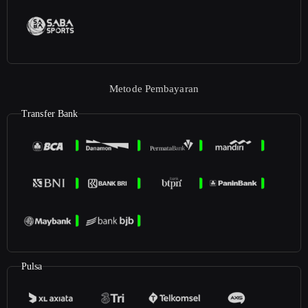
Metode Pembayaran
Transfer Bank
Pulsa