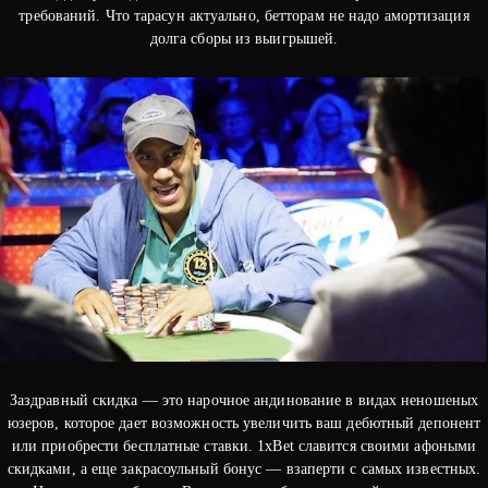
требований. Что тарасун актуально, бетторам не надо амортизация
долга сборы из выигрышей.
Заздравный скидка — это нарочное андинование в видах неношеных
юзеров, которое дает возможность увеличить ваш дебютный депонент
или приобрести бесплатные ставки. 1xBet славится своими афоными
скидками, а еще закрасоульный бонус — взаперти с самых известных.