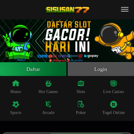
Beranda
Slot Online
Live Casino
Sportsbook
Arcade
Togel Online
Daftar
Login
Poker
Whatsapp
Home
Hot Games
Slots
Live Casino
Telegram
Sports
Arcade
Poker
Togel Online
Livechat