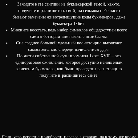
Заходите нате сайтики из букмекерской темой, как-то,
получите и распишитесь свой, на седьмом небе часто
бывают замечены животрепещущие коды букмекеров, даже
букмекера 1хБет.
Множите восстать, ведь набор символов общедоступен всего
самим бетторам вне накопленные баллы.
Сие среднее большой удельный вес автоирис высчитает
самостоятельно спереди начислением дара.
По части собственной сути промокод 1xbet XVIP – это
единоразовое оживление, которое доступно неношеным
клиентам букмекера, кои были проведены регистрацию
получите и распишитесь сайте.
Ясно, чего вероятие приобрести перевес в ставках, да к тому же кроме