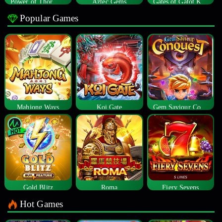
Power of Thor Megaways
Aztec Gems
Gates of Gatot Kaca
Popular Games
Mahjong Ways
Koi Gate
Gem Saviour Conquest
Gold Blitz
Roma
Fiery Sevens
Hot Games