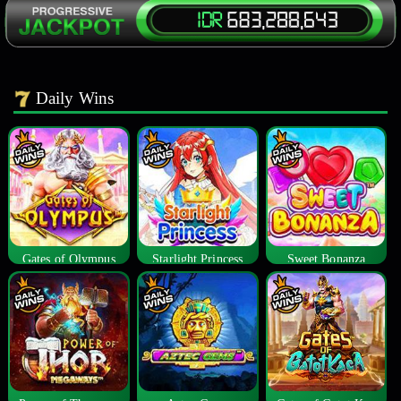
Daily Wins
Gates of Olympus
Starlight Princess
Sweet Bonanza