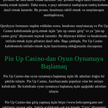
təsdiq etmək üçündir. Daha sonra, e-poçt adresinizi təsdiqləyən təsdiq kodunu
daxil etmək lazımdır. Bu proses, hesabınızı təhlil etmək və onaylamaşını
asanlaşdıracaq.
Qeydiyyat formasını təqdim etdikdən sonra, hesabınız onaylanacaq və Pin Up
Casino kafedrəsində giriş etmək üçün “pin up casino giriş” və ya “pin-up
casino giriş” düyməsini seçmək lazımdır. Bu düyməyə kliklər və hesabınızda
istifadə etmək üçün şifrənizi daxil edin. Başa çatdıqda, Pin Up Casino
kafedrəsində istifadə etmək üçün hazırlanmış olduğunuzda olacaqsınız.
Pin Up Casino-dan Oyun Oynamaya
Başlamaq
Pin Up Casino-dan oyun oynamaya başlamaq üçün ilk adımları doğru bir
şəkildə izləyin. Pin Up Casino, Azərbaycanda populyar olan bir onlayn
kafedradır. Bu kafedrada oyun oynamaya başlamaq üçün aşağıdaki adımları
izləyin:
Pin Up Casino-dan giriş yapmaq üçün https://www.helicoptergame.net/
sahifəsini ziyarət edin. Sahifə açıldığında sağ üst köşədə “Giriş” düyməsini