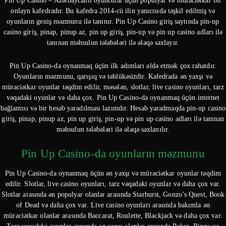
Pin Up Casino – Azərbaycanlı oyuncular üçün populyar və müraciətkar bir
onlayn kafedradır. Bu kafedra 2014-cü ilin yanıcısıda təşkil edilmiş və
oyunların geniş məzmunu ilə tanınır. Pin Up Casino giriş saytında pin-up
casino giriş, pinap, pinup az, pin up giriş, pin-up və pin up casino adları ilə
tanınan məhsulun tələbələri ilə əlaqə saxlayır.
Pin Up Casino-da oynanmaq üçün ilk adımları əldə etmək çox rahatdır.
Oyunların məzmunu, qarışıq və təhlükəsizdir. Kafedrada ən yaxşı və
müraciətkar oyunlar təqdim edilir, məsələn, slotlar, live casino oyunları, tarz
vəqadaki oyunlar və daha çox. Pin Up Casino-da oynanmaq üçün internet
bağlantısı və bir hesab yaradılması lazımdır. Hesab yaradmaqda pin-up casino
giriş, pinap, pinup az, pin up giriş, pin-up və pin up casino adları ilə tanınan
məhsulun tələbələri ilə əlaqə saxlanılır.
Pin Up Casino-da oyunların məzmunu
Pin Up Casino-da oynanmaq üçün ən yaxşı və müraciətkar oyunlar təqdim
edilir. Slotlar, live casino oyunları, tarz vəqadaki oyunlar və daha çox var.
Slotlar arasında ən populyar olanlar arasında Starburst, Gonzo’s Quest, Book
of Dead və daha çox var. Live casino oyunları arasında bakımla ən
müraciətkar olanlar arasında Baccarat, Roulette, Blackjack və daha çox var.