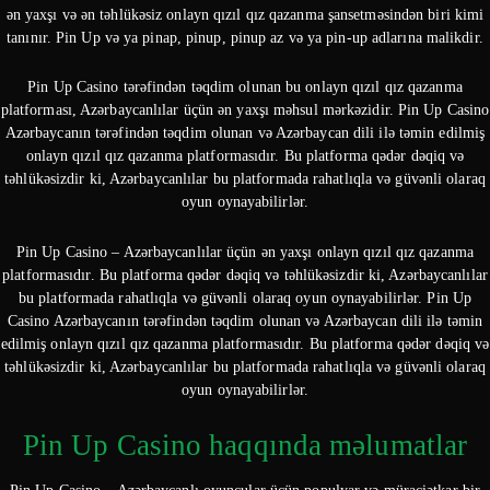
ən yaxşı və ən təhlükəsiz onlayn qızıl qız qazanma şansetməsindən biri kimi
tanınır. Pin Up və ya pinap, pinup, pinup az və ya pin-up adlarına malikdir.
Pin Up Casino tərəfindən təqdim olunan bu onlayn qızıl qız qazanma
platforması, Azərbaycanlılar üçün ən yaxşı məhsul mərkəzidir. Pin Up Casino
Azərbaycanın tərəfindən təqdim olunan və Azərbaycan dili ilə təmin edilmiş
onlayn qızıl qız qazanma platformasıdır. Bu platforma qədər dəqiq və
təhlükəsizdir ki, Azərbaycanlılar bu platformada rahatlıqla və güvənli olaraq
oyun oynayabilirlər.
Pin Up Casino – Azərbaycanlılar üçün ən yaxşı onlayn qızıl qız qazanma
platformasıdır. Bu platforma qədər dəqiq və təhlükəsizdir ki, Azərbaycanlılar
bu platformada rahatlıqla və güvənli olaraq oyun oynayabilirlər. Pin Up
Casino Azərbaycanın tərəfindən təqdim olunan və Azərbaycan dili ilə təmin
edilmiş onlayn qızıl qız qazanma platformasıdır. Bu platforma qədər dəqiq və
təhlükəsizdir ki, Azərbaycanlılar bu platformada rahatlıqla və güvənli olaraq
oyun oynayabilirlər.
Pin Up Casino haqqında məlumatlar