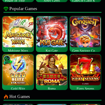
Power of Thor Megaways
Aztec Gems
Gates of Gatot Kaca
Popular Games
Mahjong Ways
Koi Gate
Gem Saviour Conquest
Gold Blitz
Roma
Fiery Sevens
Hot Games