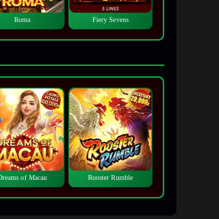
Roma
Fiery Sevens
Dreams of Macau
Rooster Rumble