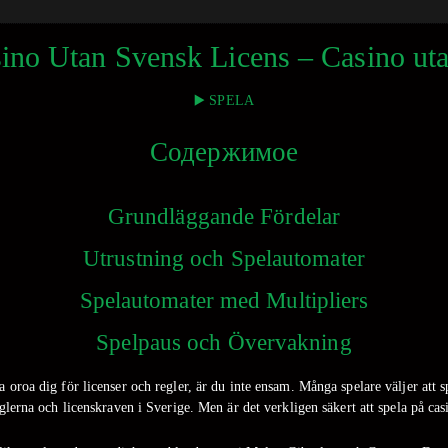
ino Utan Svensk Licens – Casino ut
▶️ SPELA
Содержимое
Grundläggande Fördelar
Utrustning och Spelautomater
Spelautomater med Multipliers
Spelpaus och Övervakning
a oroa dig för licenser och regler, är du inte ensam. Många spelare väljer att 
eglerna och licenskraven i Sverige. Men är det verkligen säkert att spela på cas