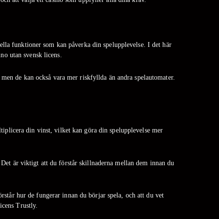
ciella funktioner som kan påverka din spelupplevelse. I det här
ino utan svensk licens.
 men de kan också vara mer riskfyllda än andra spelautomater.
iplicera din vinst, vilket kan göra din spelupplevelse mer
. Det är viktigt att du förstår skillnaderna mellan dem innan du
förstår hur de fungerar innan du börjar spela, och att du vet
icens Trustly.