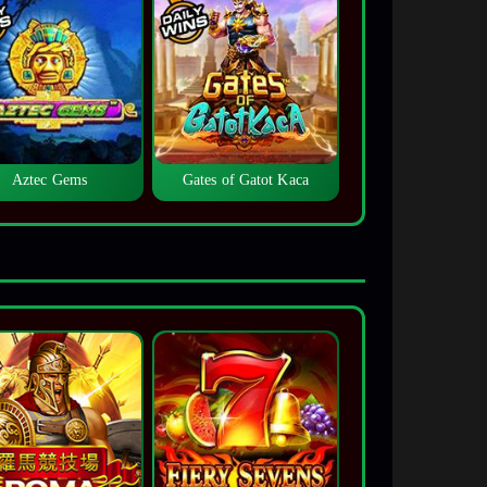
Aztec Gems
Gates of Gatot Kaca