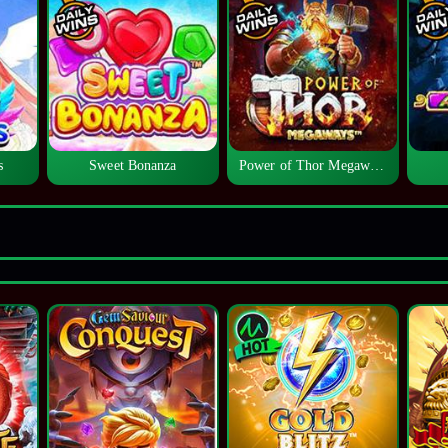
s
Sweet Bonanza
Power of Thor Megaways