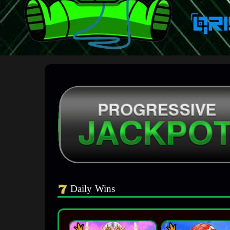
Daily Wins