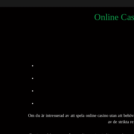
Online Cas
Om du är intresserad av att spela online casino utan att behöv
av de strikta r