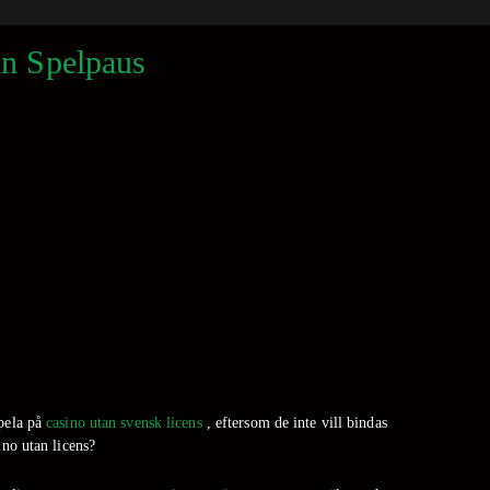
an Spelpaus
spela på
casino utan svensk licens
, eftersom de inte vill bindas
ino utan licens?