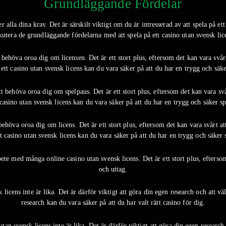
Grundläggande Fördelar
ler alla dina krav. Det är särskilt viktigt om du är intresserad av att spela på e
kutera de grundläggande fördelarna med att spela på ett casino utan svensk lic
t behöva oroa dig om licensen. Det är ett stort plus, eftersom det kan vara svårt
ett casino utan svensk licens kan du vara säker på att du har en trygg och säk
tt behöva oroa dig om spelpaus. Det är ett stort plus, eftersom det kan vara svå
 casino utan svensk licens kan du vara säker på att du har en trygg och säker s
 behöva oroa dig om licens. Det är ett stort plus, eftersom det kan vara svårt at
tt casino utan svensk licens kan du vara säker på att du har en trygg och säker 
ete med många online casino utan svensk licens. Det är ett stort plus, eftersom
och uttag.
 licens inte är lika. Det är därför viktigt att göra din egen research och att vä
research kan du vara säker på att du har valt rätt casino för dig.
tan svensk licens inte är lika. Det är därför viktigt att göra din egen research