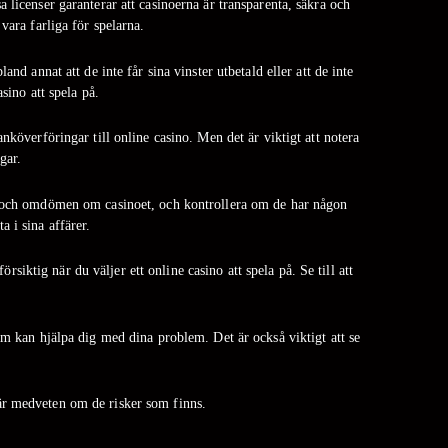
 licenser garanterar att casinoerna är transparenta, säkra och
vara farliga för spelarna.
and annat att de inte får sina vinster utbetald eller att de inte
asino att spela på.
anköverföringar till online casino. Men det är viktigt att notera
gar.
oner och omdömen om casinoet, och kontrollera om de har någon
a i sina affärer.
rsiktig när du väljer ett online casino att spela på. Se till att
om kan hjälpa dig med dina problem. Det är också viktigt att se
u är medveten om de risker som finns.