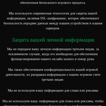
обеспечения безопасного игрового процесса.
Мы используем современные технологии для защиты вашей
информации, включая SSL-шифрование, которое обеспечивает
безопасность передачи данных между вашим устройством и нашим
сервером.
Защита вашей личной информации
Мы не передаем вашу личную информацию третьим лицам, за
исключением случаев, когда это необходимо для обеспечения
функционирования нашего онлайн казино и покер рума.
Мы также обеспечиваем конфиденциальность вашей игровой
деятельности, не раскрывая информацию о вашем игровом счете
третьим лицам.
Мы не используем вашу информацию для спама или рекламы
Мы не используем вашу информацию для спама или рекламы, чтобы