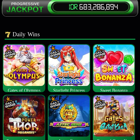
Daily Wins
Gates of Olympus
Starlight Princess
Sweet Bonanza