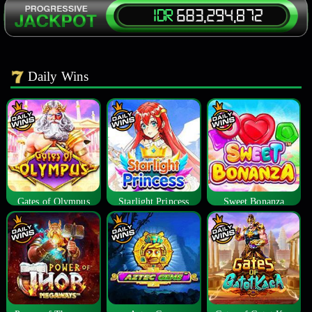
Daily Wins
Gates of Olympus
Starlight Princess
Sweet Bonanza