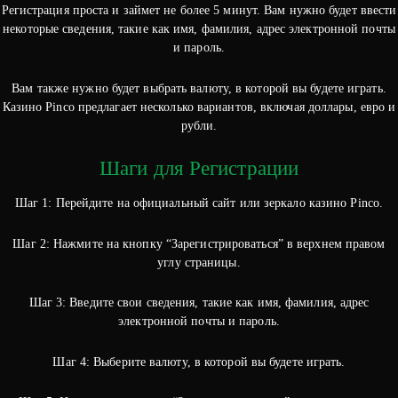
Регистрация проста и займет не более 5 минут. Вам нужно будет ввести
некоторые сведения, такие как имя, фамилия, адрес электронной почты
и пароль.
Вам также нужно будет выбрать валюту, в которой вы будете играть.
Казино Pinco предлагает несколько вариантов, включая доллары, евро и
рубли.
Шаги для Регистрации
Шаг 1: Перейдите на официальный сайт или зеркало казино Pinco.
Шаг 2: Нажмите на кнопку “Зарегистрироваться” в верхнем правом
углу страницы.
Шаг 3: Введите свои сведения, такие как имя, фамилия, адрес
электронной почты и пароль.
Шаг 4: Выберите валюту, в которой вы будете играть.