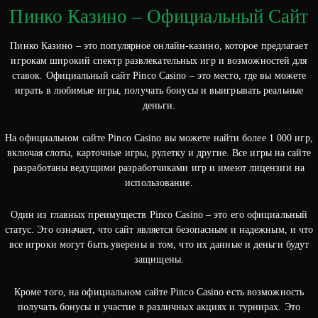
Пинко Казино – Официальный Сайт
Пинко Казино – это популярное онлайн-казино, которое предлагает
игрокам широкий спектр развлекательных игр и возможностей для
ставок. Официальный сайт Pinco Casino – это место, где вы можете
играть в любимые игры, получать бонусы и выигрывать реальные
деньги.
На официальном сайте Pinco Casino вы можете найти более 1 000 игр,
включая слоты, карточные игры, рулетку и другие. Все игры на сайте
разработаны ведущими разработчиками игр и имеют лицензии на
использование.
Один из главных преимуществ Pinco Casino – это его официальный
статус. Это означает, что сайт является безопасным и надежным, и что
все игроки могут быть уверены в том, что их данные и деньги будут
защищены.
Кроме того, на официальном сайте Pinco Casino есть возможность
получать бонусы и участие в различных акциях и турнирах. Это