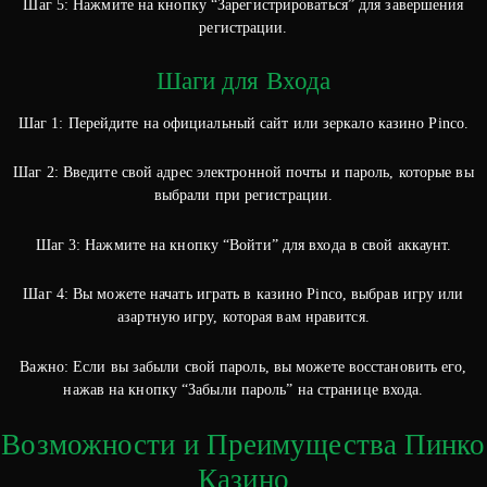
Шаг 5: Нажмите на кнопку “Зарегистрироваться” для завершения
регистрации.
Шаги для Входа
Шаг 1: Перейдите на официальный сайт или зеркало казино Pinco.
Шаг 2: Введите свой адрес электронной почты и пароль, которые вы
выбрали при регистрации.
Шаг 3: Нажмите на кнопку “Войти” для входа в свой аккаунт.
Шаг 4: Вы можете начать играть в казино Pinco, выбрав игру или
азартную игру, которая вам нравится.
Важно: Если вы забыли свой пароль, вы можете восстановить его,
нажав на кнопку “Забыли пароль” на странице входа.
Возможности и Преимущества Пинко
Казино