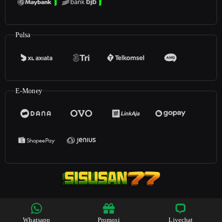
Pulsa
E-Money
©2023
Sisusan77
. All rights reserved | 18+
Whatsapp
Promosi
Livechat