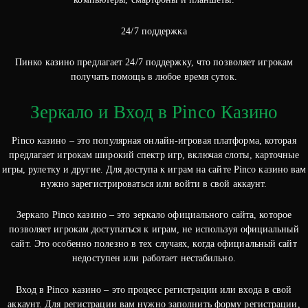
24/7 поддержка
Пинко казино предлагает 24/7 поддержку, что позволяет игрокам
получать помощь в любое время суток.
Зеркало и Вход в Pinco Казино
Pinco казино – это популярная онлайн-игровая платформа, которая
предлагает игрокам широкий спектр игр, включая слоты, карточные
игры, рулетку и другие. Для доступа к играм на сайте Pinco казино вам
нужно зарегистрироваться или войти в свой аккаунт.
Зеркало Pinco казино – это зеркало официального сайта, которое
позволяет игрокам доступаться к играм, не используя официальный
сайт. Это особенно полезно в тех случаях, когда официальный сайт
недоступен или работает нестабильно.
Вход в Pinco казино – это процесс регистрации или входа в свой
аккаунт. Для регистрации вам нужно заполнить форму регистрации,