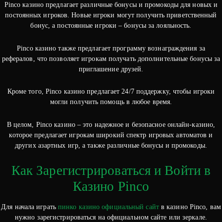
Pinco казино предлагает различные бонусы и промокоды для новых и
постоянных игроков. Новые игроки могут получить приветственный
бонус, а постоянные игроки – бонусы за лояльность.
Pinco казино также предлагает программу вознаграждения за
рефералов, что позволяет игрокам получать дополнительные бонусы за
приглашение друзей.
Кроме того, Pinco казино предлагает 24/7 поддержку, чтобы игроки
могли получить помощь в любое время.
В целом, Pinco казино – это надежное и безопасное онлайн-казино,
которое предлагает игрокам широкий спектр игровых автоматов и
других азартных игр, а также различные бонусы и промокоды.
Как Зарегистрироваться и Войти в
Казино Pinco
Для начала играть
пинко казино официальный сайт
в казино Pinco, вам
нужно зарегистрироваться на официальном сайте или зеркале.