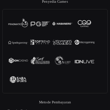
Penyedia Games
Metode Pembayaran