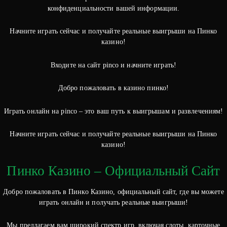
конфиденциальности вашей информации.
Начните играть сейчас и получайте реальные выигрыши на Пинко
казино!
Входите на сайт pinco и начните играть!
Добро пожаловать в казино пинко!
Играть онлайн на pinco – это ваш путь к выигрышам и развлечениям!
Начните играть сейчас и получайте реальные выигрыши на Пинко
казино!
Пинко Казино – Официальный Сайт
Добро пожаловать в Пинко Казино, официальный сайт, где вы можете
играть онлайн и получать реальные выигрыши!
Мы предлагаем вам широкий спектр игр, включая слоты, карточные