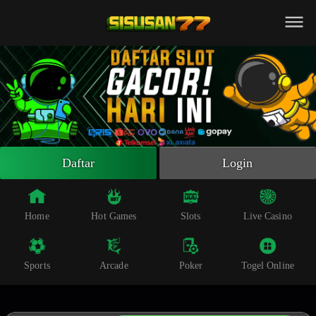
Beranda
Slot Online
Live Casino
Sportsbook
Arcade
Togel Online
Daftar
Login
Poker
Whatsapp
Home
Hot Games
Slots
Live Casino
Telegram
Sports
Arcade
Poker
Togel Online
Livechat