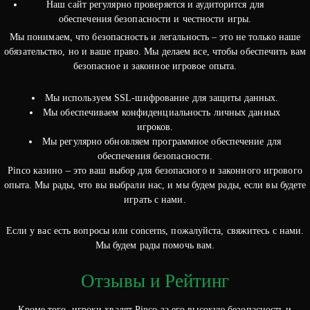
Наш сайт регулярно проверяется и аудиторится для
обеспечения безопасности и честности игры.
Мы понимаем, что безопасность и легальность – это не только наше
обязательство, но и ваше право. Мы делаем все, чтобы обеспечить вам
безопасное и законное игровое опыта.
Мы используем SSL-шифрование для защиты данных.
Мы обеспечиваем конфиденциальность личных данных
игроков.
Мы регулярно обновляем программное обеспечение для
обеспечения безопасности.
Pinco казино – это ваш выбор для безопасного и законного игрового
опыта. Мы рады, что вы выбрали нас, и мы будем рады, если вы будете
играть с нами.
Если у вас есть вопросы или concerns, пожалуйста, свяжитесь с нами.
Мы будем рады помочь вам.
Отзывы и Рейтинг
Кроме того, игроки хвалят Pinco за его высокую безопасность и