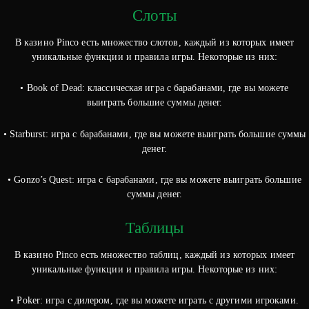
Слоты
В казино Pinco есть множество слотов, каждый из которых имеет
уникальные функции и правила игры. Некоторые из них:
• Book of Dead: классическая игра с барабанами, где вы можете
выиграть большие суммы денег.
• Starburst: игра с барабанами, где вы можете выиграть большие суммы
денег.
• Gonzo’s Quest: игра с барабанами, где вы можете выиграть большие
суммы денег.
Таблицы
В казино Pinco есть множество таблиц, каждый из которых имеет
уникальные функции и правила игры. Некоторые из них:
• Poker: игра с дилером, где вы можете играть с другими игроками.