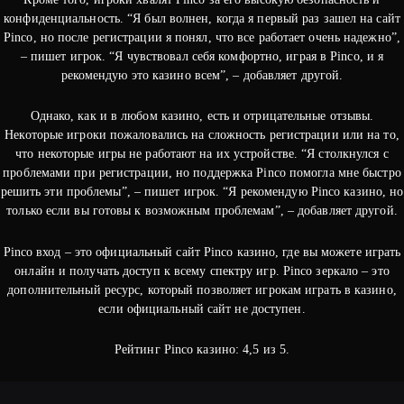
конфиденциальность. “Я был волнен, когда я первый раз зашел на сайт
Pinco, но после регистрации я понял, что все работает очень надежно”,
– пишет игрок. “Я чувствовал себя комфортно, играя в Pinco, и я
рекомендую это казино всем”, – добавляет другой.
Однако, как и в любом казино, есть и отрицательные отзывы.
Некоторые игроки пожаловались на сложность регистрации или на то,
что некоторые игры не работают на их устройстве. “Я столкнулся с
проблемами при регистрации, но поддержка Pinco помогла мне быстро
решить эти проблемы”, – пишет игрок. “Я рекомендую Pinco казино, но
только если вы готовы к возможным проблемам”, – добавляет другой.
Pinco вход – это официальный сайт Pinco казино, где вы можете играть
онлайн и получать доступ к всему спектру игр. Pinco зеркало – это
дополнительный ресурс, который позволяет игрокам играть в казино,
если официальный сайт не доступен.
Рейтинг Pinco казино: 4,5 из 5.