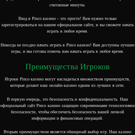
считанные минуты.
Вход в Pinco казино – это просто! Вам нужно только
зарегистрироваться на нашем официальном сайте, и вы сможете начать
играть в любое время.
Никогда не поздно начать играть в Pinco казино! Вам доступны лучшие
игры, и мы готовы помочь вам начать играть в любое время.
Преимущества Игроков
Игроки Pinco казино могут насладиться множеством преимуществ,
которые делают наш онлайн-казино одним из лучших в сети.
В первую очередь, это безопасность и конфиденциальность. Наш
официальный сайт Pinco казино защищен современными технологиями
безопасности, чтобы обеспечить безопасность вашей личной
информации и финансовых операций.
Вторым преимуществом является обширный выбор игр. Наш казино