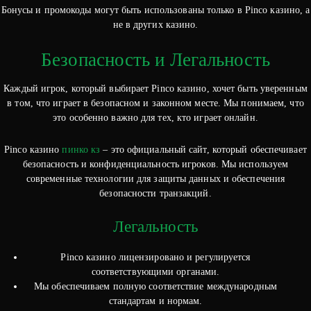
Бонусы и промокоды могут быть использованы только в Pinco казино, а
не в других казино.
Безопасность и Легальность
Каждый игрок, который выбирает Pinco казино, хочет быть уверенным
в том, что играет в безопасном и законном месте. Мы понимаем, что
это особенно важно для тех, кто играет онлайн.
Pinco казино
пинко кз
– это официальный сайт, который обеспечивает
безопасность и конфиденциальность игроков. Мы используем
современные технологии для защиты данных и обеспечения
безопасности транзакций.
Легальность
Pinco казино лицензировано и регулируется
соответствующими органами.
Мы обеспечиваем полную соответствие международным
стандартам и нормам.