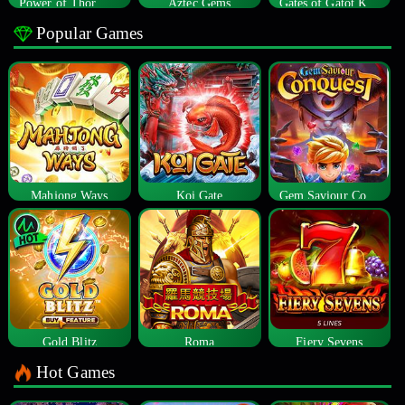
Power of Thor Megaways
Aztec Gems
Gates of Gatot Kaca
Popular Games
Mahjong Ways
Koi Gate
Gem Saviour Conquest
Gold Blitz
Roma
Fiery Sevens
Hot Games