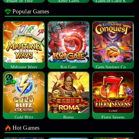
Power of Thor Megaways
Aztec Gems
Gates of Gatot Kaca
Popular Games
Mahjong Ways
Koi Gate
Gem Saviour Conquest
Gold Blitz
Roma
Fiery Sevens
Hot Games