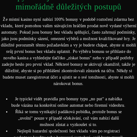
mimořádně důležitých postupů
Že místní kasino nyní nabízí 100% bonusy v podobě roztočení zdarma bez
vkladu, které pomohou vašim stávajícím hráčům prodat nově vydané výherní
automaty. Pokud jsou bonusy bez vkladu splňující, často zahrnují podmínky,
jako jsou podmínky sázení, omezení výběrů a možnost kvalifikované hry. Je
důležité porozumět těmto požadavkům a vy je budete chápat, abyste si mohli
svůj první bonus bez vkladu uplatnit. Po výběru bonusu se přihlaste do
nového kasina a vyhledejte tlačítko „získat bonus“ nebo v případě potřeby
zadejte heslo pro první vklad. Některé bonusy se aktivují okamžitě, takže je
důležité, abyste si po přihlášení zkontrolovali zůstatek na účtu. Někdy si
budete muset zaregistrovat účet a ujistit se o své totožnosti, abyste si mohli
nárokovat bonus.
Je typické vidět pravidla pro bonusy typu „no put“ a nabídka
bude vázána na konkrétní online automat nebo firemní videohru.
Říká se tomu vynikající padáková pobídka, protože bonus se
„uvolní“ pouze v případě očekávání, což vám nabízí další
možnost zůstat a vyzkoušet si to.
Nejlepší hazardní společnosti bez vkladu vám po registraci