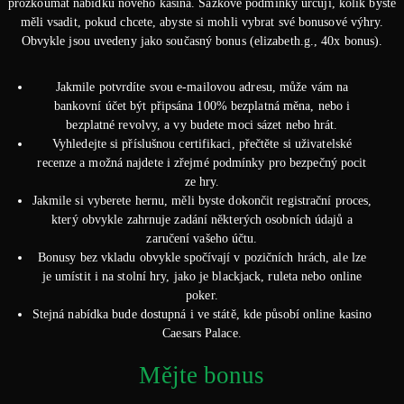
prozkoumat nabídku nového kasina. Sázkové podmínky určují, kolik byste
měli vsadit, pokud chcete, abyste si mohli vybrat své bonusové výhry.
Obvykle jsou uvedeny jako současný bonus (elizabeth.g., 40x bonus).
Jakmile potvrdíte svou e-mailovou adresu, může vám na
bankovní účet být připsána 100% bezplatná měna, nebo i
bezplatné revolvy, a vy budete moci sázet nebo hrát.
Vyhledejte si příslušnou certifikaci, přečtěte si uživatelské
recenze a možná najdete i zřejmé podmínky pro bezpečný pocit
ze hry.
Jakmile si vyberete hernu, měli byste dokončit registrační proces,
který obvykle zahrnuje zadání některých osobních údajů a
zaručení vašeho účtu.
Bonusy bez vkladu obvykle spočívají v pozičních hrách, ale lze
je umístit i na stolní hry, jako je blackjack, ruleta nebo online
poker.
Stejná nabídka bude dostupná i ve státě, kde působí online kasino
Caesars Palace.
Mějte bonus