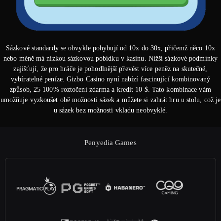
Sázkové standardy se obvykle pohybují od 10x do 30x, přičemž něco 10x
nebo méně má nízkou sázkovou pobídku v kasinu. Nižší sázkové podmínky
zajišťují, že pro hráče je pohodlnější převést více peněz na skutečné,
vybíratelné peníze. Gizbo Casino nyní nabízí fascinující kombinovaný
způsob, 25 100% roztočení zdarma a kredit 10 $. Tato kombinace vám
umožňuje vyzkoušet obě možnosti sázek a můžete si zahrát hru u stolu, což je
u sázek bez možnosti vkladu neobvyklé.
Penyedia Games