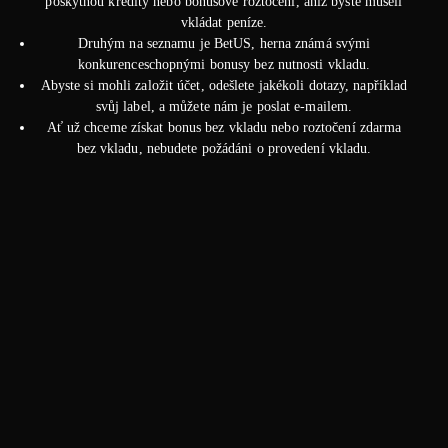
poskytnou kredity nebo bonusové roztočení, aniž byste museli
vkládat peníze.
Druhým na seznamu je BetUS, herna známá svými
konkurenceschopnými bonusy bez nutnosti vkladu.
Abyste si mohli založit účet, odešlete jakékoli dotazy, například
svůj label, a můžete nám je poslat e-mailem.
Ať už chceme získat bonus bez vkladu nebo roztočení zdarma
bez vkladu, nebudete požádáni o provedení vkladu.