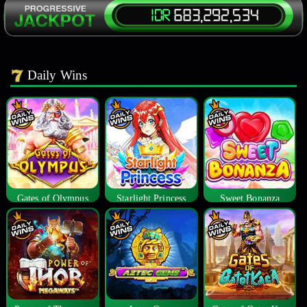
Daily Wins
Gates of Olympus
Starlight Princess
Sweet Bonanza