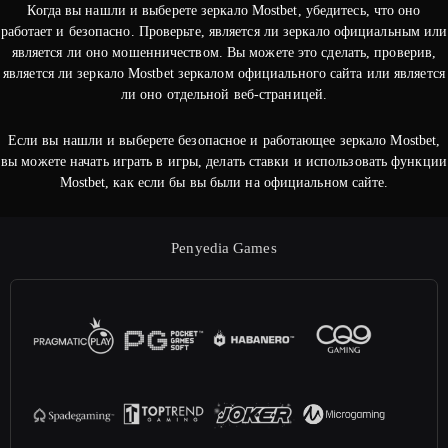
Когда вы нашли и выберете зеркало Mostbet, убедитесь, что оно
работает и безопасно. Проверьте, является ли зеркало официальным или
является ли оно мошенничеством. Вы можете это сделать, проверив,
является ли зеркало Mostbet зеркалом официального сайта или является
ли оно отдельной веб-страницей.
Если вы нашли и выберете безопасное и работающее зеркало Mostbet,
вы можете начать играть в игры, делать ставки и использовать функции
Mostbet, как если бы вы были на официальном сайте.
Penyedia Games