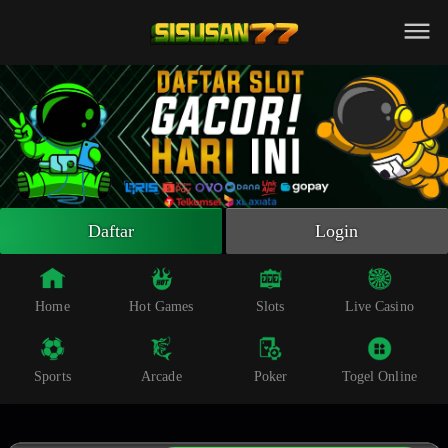
Beranda
Slot Online
Live Casino
Sportsbook
Arcade
Togel Online
Daftar
Login
Poker
Whatsapp
Home
Hot Games
Slots
Live Casino
Telegram
Sports
Arcade
Poker
Togel Online
Livechat