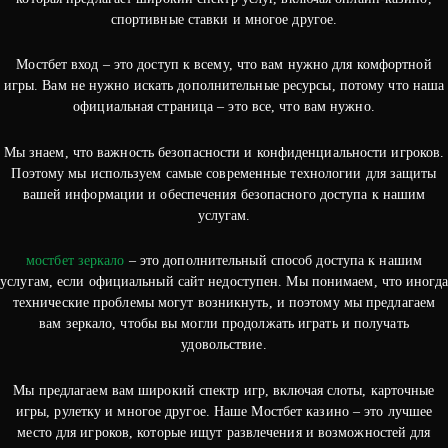
спортивные ставки и многое другое.
Мостбет вход – это доступ к всему, что вам нужно для комфортной
игры. Вам не нужно искать дополнительные ресурсы, потому что наша
официальная страница – это все, что вам нужно.
Мы знаем, что важность безопасности и конфиденциальности игроков.
Поэтому мы используем самые современные технологии для защиты
вашей информации и обеспечения безопасного доступа к нашим
услугам.
мостбет зеркало
– это дополнительный способ доступа к нашим
услугам, если официальный сайт недоступен. Мы понимаем, что иногда
технические проблемы могут возникнуть, и поэтому мы предлагаем
вам зеркало, чтобы вы могли продолжать играть и получать
удовольствие.
Мы предлагаем вам широкий спектр игр, включая слоты, карточные
игры, рулетку и многое другое. Наше Мостбет казино – это лучшее
место для игроков, которые ищут развлечения и возможностей для