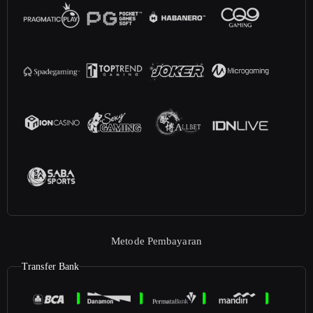
Metode Pembayaran
Transfer Bank