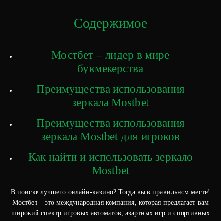
Содержимое
Мостбет – лидер в мире
букмекерства
Преимущества использования
зеркала Mostbet
Преимущества использования
зеркала Mostbet для игроков
Как найти и использовать зеркало
Mostbet
В поиске лучшего онлайн-казино? Тогда вы в правильном месте!
Мостбет – это международная компания, которая предлагает вам
широкий спектр игровых автоматов, азартных игр и спортивных