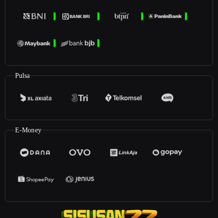
Pulsa
E-Money