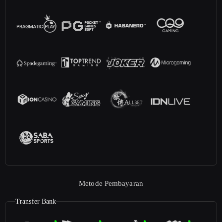
Metode Pembayaran
Transfer Bank