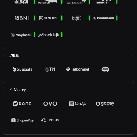
Pulsa
E-Money