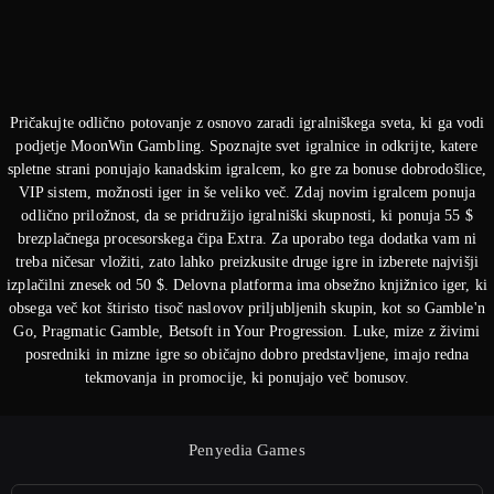
Pričakujte odlično potovanje z osnovo zaradi igralniškega sveta, ki ga vodi
podjetje MoonWin Gambling. Spoznajte svet igralnice in odkrijte, katere
spletne strani ponujajo kanadskim igralcem, ko gre za bonuse dobrodošlice,
VIP sistem, možnosti iger in še veliko več. Zdaj novim igralcem ponuja
odlično priložnost, da se pridružijo igralniški skupnosti, ki ponuja 55 $
brezplačnega procesorskega čipa Extra. Za uporabo tega dodatka vam ni
treba ničesar vložiti, zato lahko preizkusite druge igre in izberete najvišji
izplačilni znesek od 50 $. Delovna platforma ima obsežno knjižnico iger, ki
obsega več kot štiristo tisoč naslovov priljubljenih skupin, kot so Gamble'n
Go, Pragmatic Gamble, Betsoft in Your Progression. Luke, mize z živimi
posredniki in mizne igre so običajno dobro predstavljene, imajo redna
tekmovanja in promocije, ki ponujajo več bonusov.
Penyedia Games