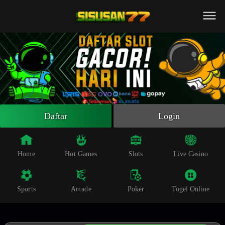
Beranda
Slot Online
Live Casino
Sportsbook
Arcade
Togel Online
Daftar
Login
Poker
Whatsapp
Home
Hot Games
Slots
Live Casino
Telegram
Sports
Arcade
Poker
Togel Online
Livechat