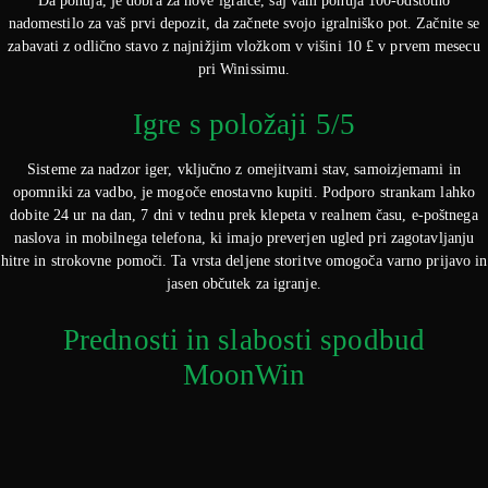
Da ponuja, je dobra za nove igralce, saj vam ponuja 100-odstotno
nadomestilo za vaš prvi depozit, da začnete svojo igralniško pot. Začnite se
zabavati z odlično stavo z najnižjim vložkom v višini 10 £ v prvem mesecu
pri Winissimu.
Igre s položaji 5/5
Sisteme za nadzor iger, vključno z omejitvami stav, samoizjemami in
opomniki za vadbo, je mogoče enostavno kupiti. Podporo strankam lahko
dobite 24 ur na dan, 7 dni v tednu prek klepeta v realnem času, e-poštnega
naslova in mobilnega telefona, ki imajo preverjen ugled pri zagotavljanju
hitre in strokovne pomoči. Ta vrsta deljene storitve omogoča varno prijavo in
jasen občutek za igranje.
Prednosti in slabosti spodbud
MoonWin