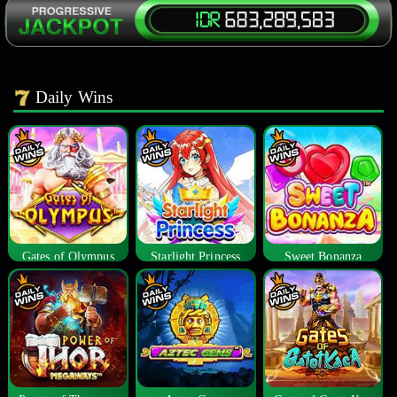
Daily Wins
Gates of Olympus
Starlight Princess
Sweet Bonanza