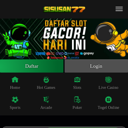
Beranda
Slot Online
Live Casino
Sportsbook
Arcade
Togel Online
Daftar
Login
Poker
Whatsapp
Home
Hot Games
Slots
Live Casino
Telegram
Sports
Arcade
Poker
Togel Online
Livechat