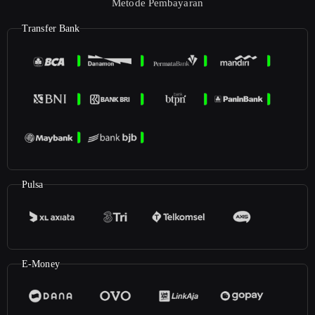
Metode Pembayaran
Transfer Bank
Pulsa
E-Money