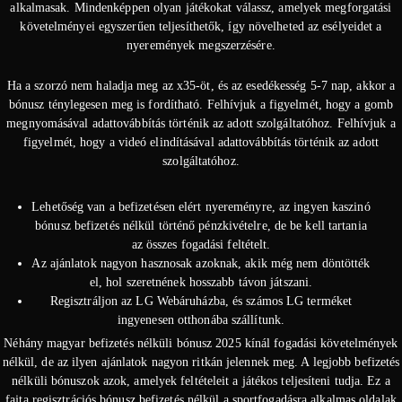
alkalmasak. Mindenképpen olyan játékokat válassz, amelyek megforgatási
követelményei egyszerűen teljesíthetők, így növelheted az esélyeidet a
nyeremények megszerzésére.
Ha a szorzó nem haladja meg az x35-öt, és az esedékesség 5-7 nap, akkor a
bónusz ténylegesen meg is fordítható. Felhívjuk a figyelmét, hogy a gomb
megnyomásával adattovábbítás történik az adott szolgáltatóhoz. Felhívjuk a
figyelmét, hogy a videó elindításával adattovábbítás történik az adott
szolgáltatóhoz.
Lehetőség van a befizetésen elért nyereményre, az ingyen kaszinó
bónusz befizetés nélkül történő pénzkivételre, de be kell tartania
az összes fogadási feltételt.
Az ajánlatok nagyon hasznosak azoknak, akik még nem döntötték
el, hol szeretnének hosszabb távon játszani.
Regisztráljon az LG Webáruházba, és számos LG terméket
ingyenesen otthonába szállítunk.
Néhány magyar befizetés nélküli bónusz 2025 kínál fogadási követelmények
nélkül, de az ilyen ajánlatok nagyon ritkán jelennek meg. A legjobb befizetés
nélküli bónuszok azok, amelyek feltételeit a játékos teljesíteni tudja. Ez a
fajta regisztrációs bónusz befizetés nélkül a sportfogadásra alkalmas oldalak