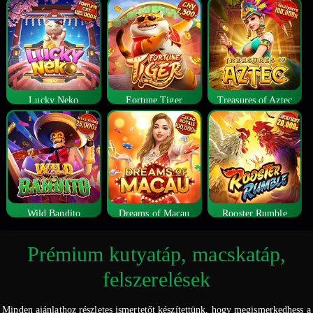
Lucky Neko
Fortune Tiger
Treasures of Aztec
Wild Bandito
Dreams of Macau
Rooster Rumble
Prémium kutyatáp, macskatáp,
felszerelések
Minden ajánlathoz részletes ismertetőt készítettünk, hogy megismerkedhess a