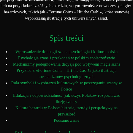
ich na przykładach z różnych dziedzin, w tym również z nowoczesnych gier
hazardowych, takich jak «Fortune Coins – Hit the Cash!», które stanowią
współczesną ilustrację tych uniwersalnych zasad.
Spis treści
Wprowadzenie do magii szans: psychologia i kultura polska
Psychologia szans i przekonań w polskim społeczeństwie
Mechanizmy podejmowania decyzji pod wpływem magii szans
Przykład z «Fortune Coins – Hit the Cash!» jako ilustracja
mechanizmów psychologicznych
Rola symboli i wyobrażeń kulturowych w postrzeganiu szansy w
Polsce
Edukacja i odpowiedzialność: jak uczyć Polaków rozpoznawać
iluzję szansy
Kultura hazardu w Polsce: historia, trendy i perspektywy na
przyszłość
Podsumowanie