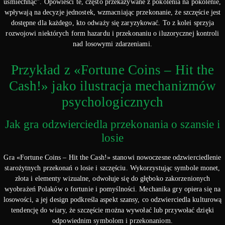
uśmiechnąć”. Opowieści te, często przekazywane z pokolenia na pokolenie,
wpływają na decyzje jednostek, wzmacniając przekonanie, że szczęście jest
dostępne dla każdego, kto odważy się zaryzykować. To z kolei sprzyja
rozwojowi niektórych form hazardu i przekonaniu o iluzorycznej kontroli
nad losowymi zdarzeniami.
Przykład z «Fortune Coins – Hit the
Cash!» jako ilustracja mechanizmów
psychologicznych
Jak gra odzwierciedla przekonania o szansie i
losie
Gra «Fortune Coins – Hit the Cash!» stanowi nowoczesne odzwierciedlenie
starożytnych przekonań o losie i szczęściu. Wykorzystując symbole monet,
złota i elementy wizualne, odwołuje się do głęboko zakorzenionych
wyobrażeń Polaków o fortunie i pomyślności. Mechanika gry opiera się na
losowości, a jej design podkreśla aspekt szansy, co odzwierciedla kulturową
tendencję do wiary, że szczęście można wywołać lub przywołać dzięki
odpowiednim symbolom i przekonaniom.