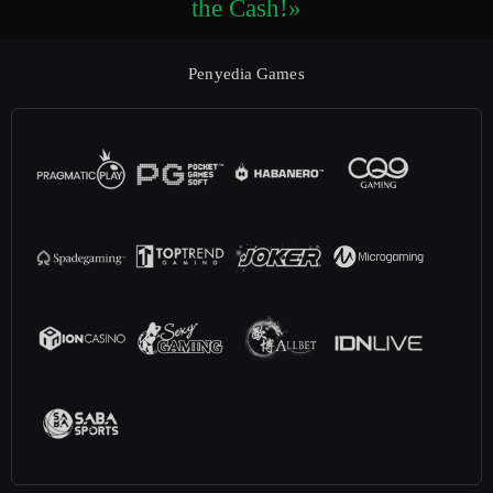
the Cash!»
Penyedia Games