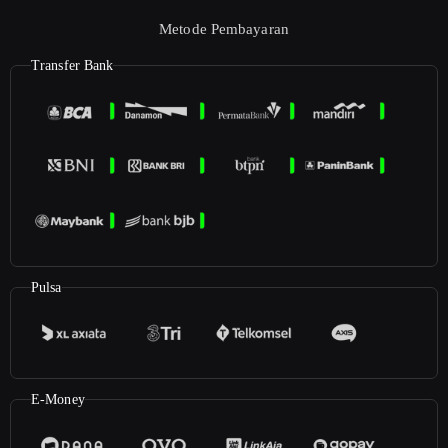
Metode Pembayaran
Transfer Bank
Pulsa
E-Money