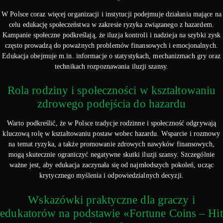
W Polsce coraz więcej organizacji i instytucji podejmuje działania mające na
celu edukację społeczeństwa w zakresie ryzyka związanego z hazardem.
Kampanie społeczne podkreślają, że iluzja kontroli i nadzieja na szybki zysk
często prowadzą do poważnych problemów finansowych i emocjonalnych.
Edukacja obejmuje m.in. informacje o statystykach, mechanizmach gry oraz
technikach rozpoznawania iluzji szansy.
Rola rodziny i społeczności w kształtowaniu
zdrowego podejścia do hazardu
Warto podkreślić, że w Polsce tradycje rodzinne i społeczność odgrywają
kluczową rolę w kształtowaniu postaw wobec hazardu. Wsparcie i rozmowy
na temat ryzyka, a także promowanie zdrowych nawyków finansowych,
mogą skutecznie ograniczyć negatywne skutki iluzji szansy. Szczególnie
ważne jest, aby edukacja zaczynała się od najmłodszych pokoleń, ucząc
krytycznego myślenia i odpowiedzialnych decyzji.
Wskazówki praktyczne dla graczy i
edukatorów na podstawie «Fortune Coins – Hit