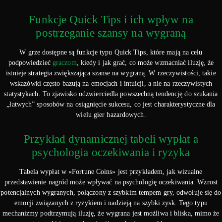
Funkcje Quick Tips i ich wpływ na
postrzeganie szansy na wygraną
W grze dostępne są funkcje typu Quick Tips, które mają na celu
podpowiedzieć
graczom
, kiedy i jak grać, co może wzmacniać iluzję, że
istnieje strategia zwiększająca szanse na wygraną. W rzeczywistości, takie
wskazówki często bazują na emocjach i intuicji, a nie na rzeczywistych
statystykach. To zjawisko odzwierciedla powszechną tendencję do szukania
„łatwych” sposobów na osiągnięcie sukcesu, co jest charakterystyczne dla
wielu gier hazardowych.
Przykład dynamicznej tabeli wypłat a
psychologia oczekiwania i ryzyka
Tabela wypłat w «Fortune Coins» jest przykładem, jak wizualne
przedstawienie nagród może wpływać na psychologię oczekiwania. Wzrost
potencjalnych wygranych, połączony z szybkim tempem gry, odwołuje się do
emocji związanych z ryzykiem i nadzieją na szybki zysk. Tego typu
mechanizmy podtrzymują iluzję, że wygrana jest możliwa i bliska, mimo że