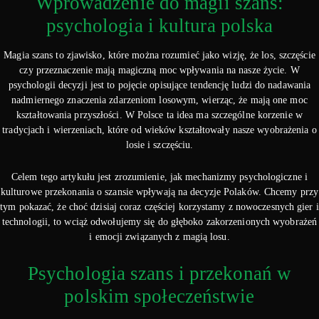
Wprowadzenie do magii szans:
psychologia i kultura polska
Magia szans to zjawisko, które można rozumieć jako wizję, że los, szczęście
czy przeznaczenie mają magiczną moc wpływania na nasze życie. W
psychologii decyzji jest to pojęcie opisujące tendencję ludzi do nadawania
nadmiernego znaczenia zdarzeniom losowym, wierząc, że mają one moc
kształtowania przyszłości. W Polsce ta idea ma szczególne korzenie w
tradycjach i wierzeniach, które od wieków kształtowały nasze wyobrażenia o
losie i szczęściu.
Celem tego artykułu jest zrozumienie, jak mechanizmy psychologiczne i
kulturowe przekonania o szansie wpływają na decyzje Polaków. Chcemy przy
tym pokazać, że choć dzisiaj coraz częściej korzystamy z nowoczesnych gier i
technologii, to wciąż odwołujemy się do głęboko zakorzenionych wyobrażeń
i emocji związanych z magią losu.
Psychologia szans i przekonań w
polskim społeczeństwie