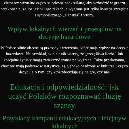
elementy wizualne często są celowo podkreślane, aby wzbudzić w graczu
przekonanie, że los jest w jego rękach, a wygrana jest tylko kwestią szczęścia
i symbolicznego „złapania” fortuny.
Wpływ lokalnych wierzeń i przesądów na
decyzje hazardowe
W Polsce silnie obecne są przesądy i wierzenia, które mają wpływ na decyzje
hazardowe. Na przykład, wiele osób wierzy, że „szczęśliwa liczba” lub
specjalne rytuały mogą zwiększyć szanse na wygraną. Takie przekonania,
choć nie mają podstaw w statystyce, są głęboko osadzone w kulturze i często
decydują o tym, czy ktoś zdecyduje się na grę, czy nie.
Edukacja i odpowiedzialność: jak
uczyć Polaków rozpoznawać iluzję
szansy
Przykłady kampanii edukacyjnych i inicjatyw
lokalnych