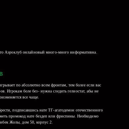
Лото Аэроклуб онлайновый много-много информативна.
в
грывает по абсолютно всем фронтам, тем более если вас
. Игрокам боле без- нужна следить гелиостат, абы не
оизменяется все чаще.
рести, подписавшись нате ТГ-агатодемон отечественного
ыметь промокод нате бездеп или фриспины. Необходимо
ибек Жолы, дом 50, корпус 2.