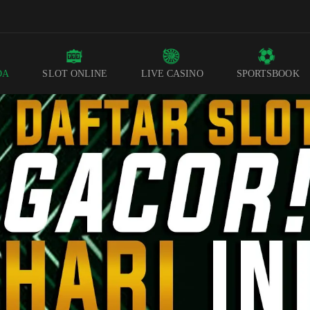
DA
SLOT ONLINE
LIVE CASINO
SPORTSBOOK