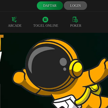
DAFTAR
LOGIN
ARCADE
TOGEL ONLINE
POKER