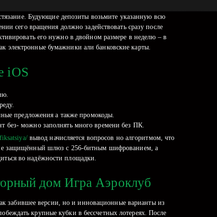
остязание. Будующие депозиты возьмите указанную всю
ении сего вращения должно задействовать сразу после
тивировать его нужно в двойном размере в неделю – в
как электронные бумажники али банковские карты.
е iOS
ию.
реду.
нные предложения а также промокоды.
нт без- можно заполнять много времени без ПК.
iksatsiya/
вывод начисляется вопросов но алгоритмом, что
 выше защищённый шлюз с 256‑битным шифрованием, а
диться во надёжности площадки.
горный дом Игра Аэроклуб
как забившее версии, но и инновационные варианты из
побеждать крупные кубки в бессчетных лотереях. После