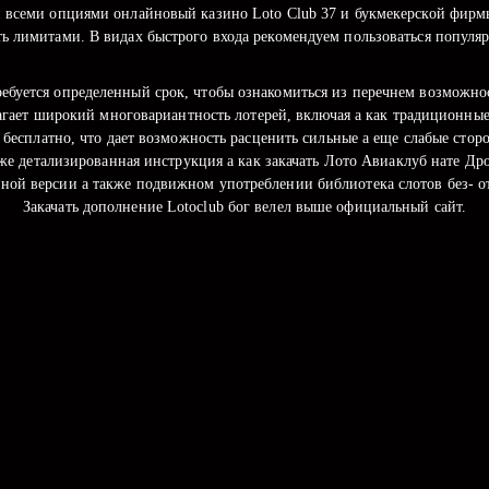
и всеми опциями онлайновый казино Loto Club 37 и букмекерской фирм
ть лимитами. В видах быстрого входа рекомендуем пользоваться попул
ебуется определенный срок, чтобы ознакомиться из перечнем возможно
гает широкий многовариантность лотерей, включая а как традиционные
бесплатно, что дает возможность расценить сильные а еще слабые стор
е детализированная инструкция а как закачать Лото Авиаклуб нате Др
ной версии а также подвижном употреблении библиотека слотов без- о
Закачать дополнение Lotoclub бог велел выше официальный сайт.