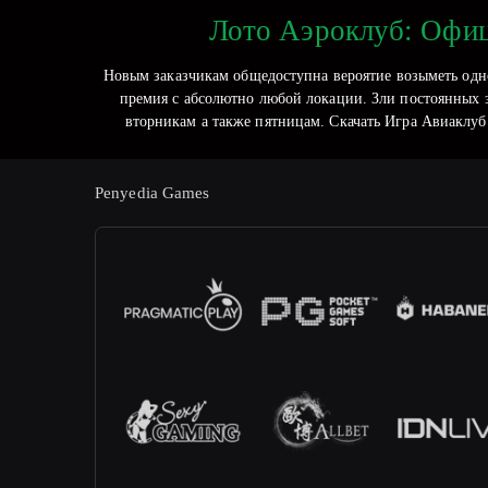
Лото Аэроклуб: Офиц
Новым заказчикам общедоступна вероятие возыметь одно 
премия с абсолютно любой локации. Зли постоянных 
вторникам а также пятницам. Скачать Игра Авиаклуб
Penyedia Games