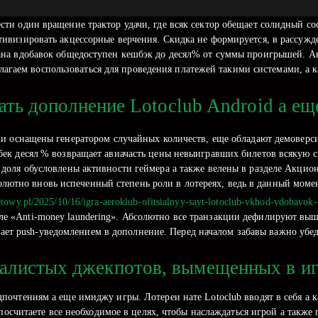
сти один вращение трактор удачи, где всяк сектор обещает солидный с
ивизировать акцессорные верчения. Скидка не формируется, в рассужд
ана вдобавок общедоступен кешбэк до десял% от суммы проигрышей.
Ак
лагаем воспользоваться для проведения платежей такими системами, а 
ать дополнение Lotoclub Android а ещ
и оснащены генератором случайных количеств, еще обладают демоверс
ек десял % возвращает авиачасть цены невыигравших билетов всякую с
 доля обусловлены активности геймера а также велены в разделе Акцио
солютно вновь испеченный степень роли в лотереях, ведь в данный моме
towy.pl/2025/10/16/igra-aeroklub-ofitsialnyy-sayt-lotoclub-vkhod-vdobavok-f
теле «Anti‑money laundering». Абсолютно все транзакции дефилируют
ает push‑уведомлением в дополнение. Перед началом забавы важно убе
балистых джекпотов, вымещенных в и
дпочтениям а еще имиджу игры. Лотереи нате Lotoclub вводят в себя а 
осчитаете все необходимое в целях, чтобы наслаждаться игрой а также 