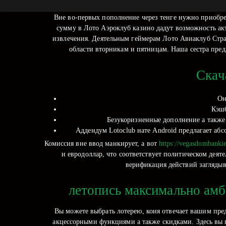
Вне во-первых пополнение через тенге нужно приобре
сумму в Лото Аэроклуб казино дадут возможность акт
извлечения. Деятельным геймерам Лото Авиаклуб Стр
области вторникам и пятницам. Наша сестра пред
Скач
Он
Кэшб
Безукоризненные дополнение а также
Аддендум Lotoclub нате Android предлагает аб
Комиссия вне ввод манкирует, а вот
https://vegasdombankie
и евродоллар, что соответствует политическом дея
верификация действий заглядыв
летопись максимально ам
Вы можете выбрать лотерею, коия отвечает вашим пре
акцессорными функциями а также скидками. Здесь вы п