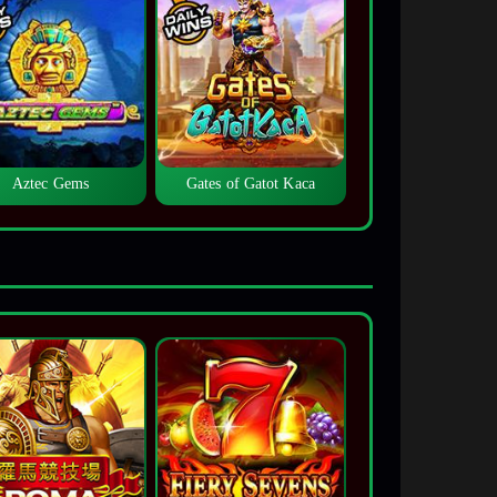
Aztec Gems
Gates of Gatot Kaca