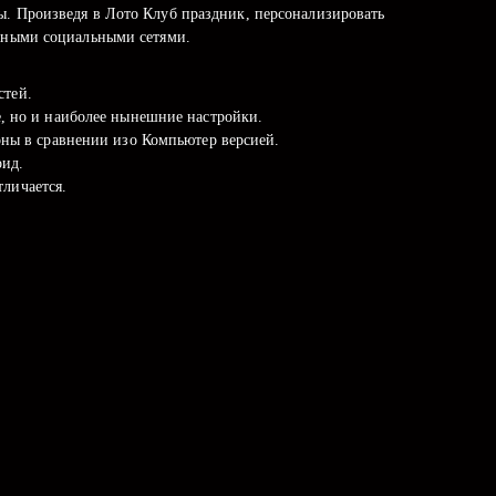
ы. Произведя в Лото Клуб праздник, персонализировать
ярными социальными сетями.
стей.
, но и наиболее нынешние настройки.
оны в сравнении изо Компьютер версией.
оид.
тличается.