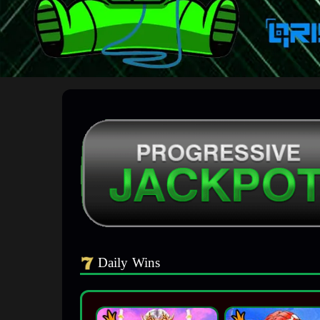
Daily Wins