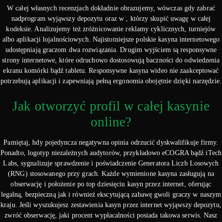
W całej własnych recenzjach dokładnie obrazujemy, wówczas gdy zabrać
nadprogram wyjąwszy depozytu oraz w , którzy skupić uwagę w całej
kodeksie. Analizujemy też zróżnicowanie reklamy cyklicznych, turniejów
albo aplikacji lojalnościowych. Najistotniejsze polskie kasyna internetowego
udostępniają graczom dwa rozwiązania. Drugim wyjściem są responsywne
strony internetowe, które odruchowo dostosowują baczności do odwiedzenia
ekranu komórki bądź tabletu. Responsywne kasyna wideo nie zaakceptować
potrzebują aplikacji i zapewniają pełną ergonomia obojętnie dzięki narzędzie.
Jak otworzyć profil w całej kasynie
online?
Pamiętaj, hdy pojedyncza negatywna opinia odrzucić dyskwalifikuje firmy.
Ponadto, logotyp niezależnych audytorów, przykładowo eCOGRA bądź iTech
Labs, sygnalizuje sprawdzenie i poświadczenie Generatora Liczb Losowych
(RNG) stosowanego przy grach. Każde wymienione kasyna zasługują na
obserwację i położenie po top dziesięciu kasyn przez internet, oferując
legalną, bezpieczną jak i również ekscytującą zabawę gwoli graczy w naszym
kraju. Jeśli wyszukujesz zestawienia kasyn przez internet wyjąwszy depozytu,
zwróć obserwację, jaki procent wypłacalności posiada takowa serwis. Nasz