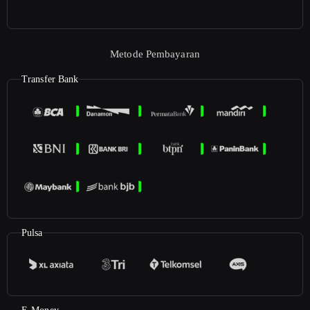
Metode Pembayaran
Transfer Bank
Pulsa