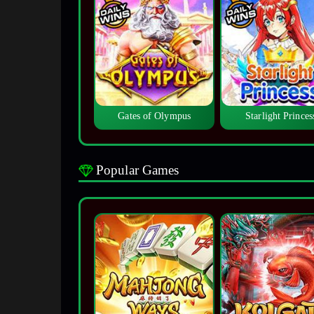
Gates of Olympus
Starlight Princes
Popular Games