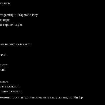
вились.
rogaming и Pragmatic Play.
ые игры.
 и европейскую.
рые из них включают:
вкой.
в сети.
чая:
екпот.
рать джекпот.
играть джекпот.
екпоты. Если вы хотите изменить вашу жизнь, то Pin Up