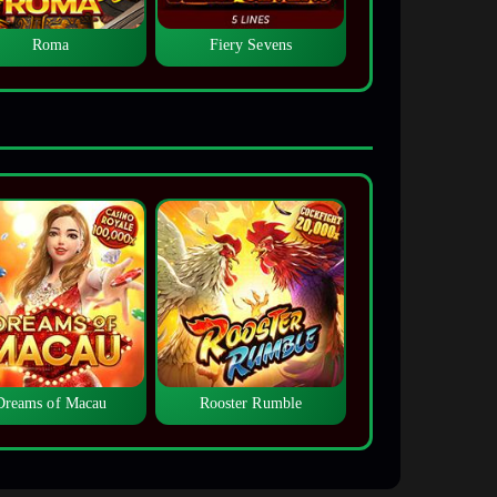
Roma
Fiery Sevens
Dreams of Macau
Rooster Rumble