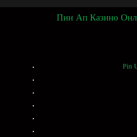
Пин Ап Казино Онл
Pin 