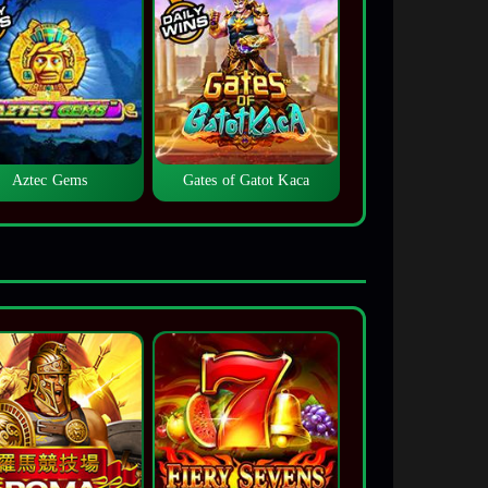
Aztec Gems
Gates of Gatot Kaca