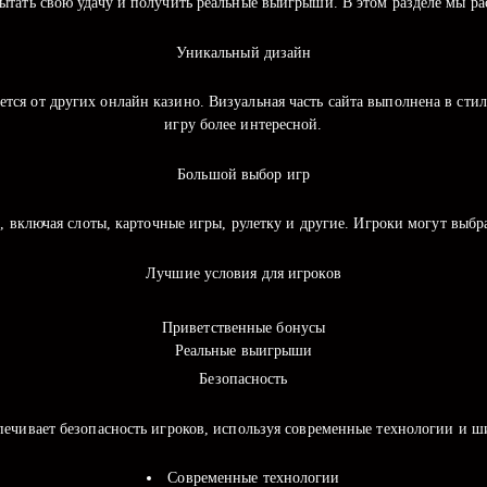
пытать свою удачу и получить реальные выигрыши. В этом разделе мы р
Уникальный дизайн
тся от других онлайн казино. Визуальная часть сайта выполнена в стил
игру более интересной.
Большой выбор игр
 включая слоты, карточные игры, рулетку и другие. Игроки могут выбрат
Лучшие условия для игроков
Приветственные бонусы
Реальные выигрыши
Безопасность
спечивает безопасность игроков, используя современные технологии и 
Современные технологии