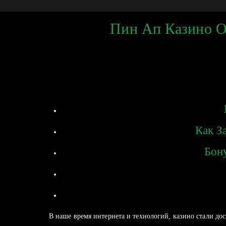
Пин Ап Казино О
Как З
Бон
В наше время интернета и технологий, казино стали до