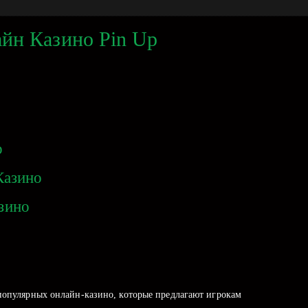
йн Казино Pin Up
p
Казино
зино
 популярных онлайн-казино, которые предлагают игрокам