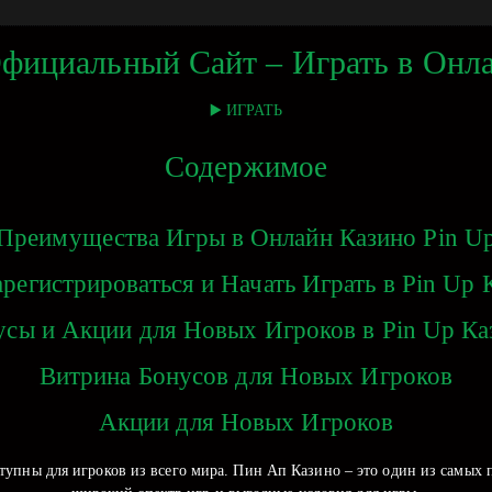
фициальный Сайт – Играть в Онла
▶️ ИГРАТЬ
Содержимое
Преимущества Игры в Онлайн Казино Pin U
арегистрироваться и Начать Играть в Pin Up 
усы и Акции для Новых Игроков в Pin Up Ка
Витрина Бонусов для Новых Игроков
Акции для Новых Игроков
ступны для игроков из всего мира. Пин Ап Казино – это один из самых