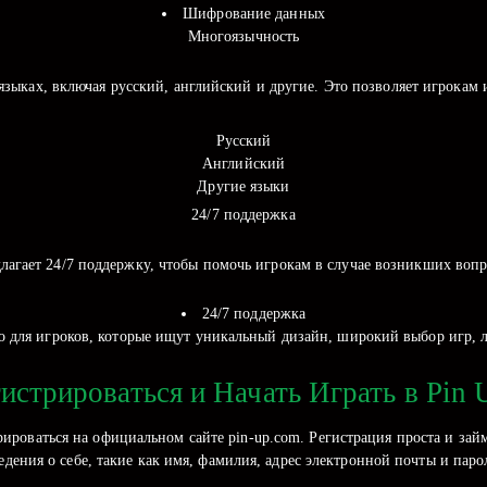
Шифрование данных
Многоязычность
языках, включая русский, английский и другие. Это позволяет игрокам 
Русский
Английский
Другие языки
24/7 поддержка
длагает 24/7 поддержку, чтобы помочь игрокам в случае возникших воп
24/7 поддержка
то для игроков, которые ищут уникальный дизайн, широкий выбор игр, 
истрироваться и Начать Играть в Pin
рироваться на официальном сайте pin-up.com. Регистрация проста и зай
едения о себе, такие как имя, фамилия, адрес электронной почты и паро