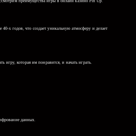
ассмотрим преимущества игры в онлайн казино Pin Up.
е 40-х годов, что создает уникальную атмосферу и делает
ь игру, которая им понравится, и начать играть.
шифрование данных.