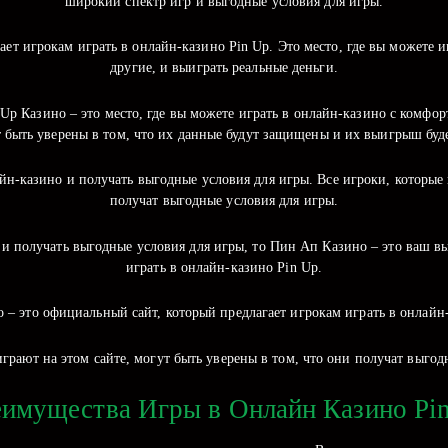
широкий спектр игр и выгодные условия для игры.
т игрокам играть в онлайн-казино Pin Up. Это место, где вы можете иг
другие, и выиграть реальные деньги.
Up Казино – это место, где вы можете играть в онлайн-казино с комфор
т быть уверены в том, что их данные будут защищены и их выигрыш буд
йн-казино и получать выгодные условия для игры. Все игроки, которые 
получат выгодные условия для игры.
 и получать выгодные условия для игры, то Пин Ап Казино – это ваш в
играть в онлайн-казино Pin Up.
 – это официальный сайт, который предлагает игрокам играть в онлайн-
играют на этом сайте, могут быть уверены в том, что они получат выгод
имущества Игры в Онлайн Казино Pi