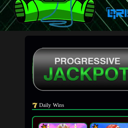
Daily Wins