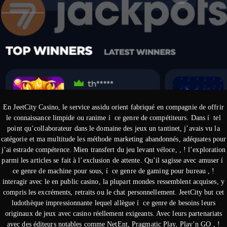
En JeetCity Casino, le service assidu orient fabriqué en compagnie de offrir
le connaissance limpide ou ranime í ce genre de compétiteurs. Dans í tel
point qu’collaborateur dans le domaine des jeux un tantinet, j’avais vu la
catégorie et ma multitude les méthode marketing abandonnés, adéquates pour
j’ai estrade compétence. Mien transfert du jeu levant véloce, , ! l’exploration
parmi les articles se fait à l’exclusion de attente. Qu’il sagisse avec amuser í
ce genre de machine pour sous, í ce genre de gaming pour bureau , !
interagir avec le en public casino, la plupart mondes ressemblent acquises, y
compris les excréments, retraits ou le chat personnellement. JeetCity but cet
ludothèque impressionnante lequel allègue í ce genre de besoins leurs
originaux de jeux avec casino réellement exigeants. Avec leurs partenariats
avec des éditeurs notables comme NetEnt, Pragmatic Play, Play’n GO , !