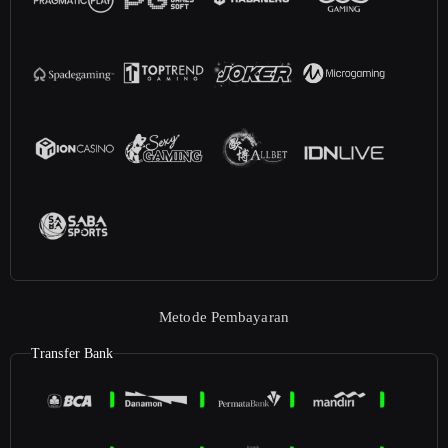
Metode Pembayaran
Transfer Bank