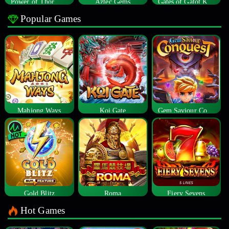
Power of Thor Megaways
Aztec Gems
Gates of Gatot Kaca
Popular Games
Mahjong Ways
Koi Gate
Gem Saviour Conquest
Gold Blitz
Roma
Fiery Sevens
Hot Games