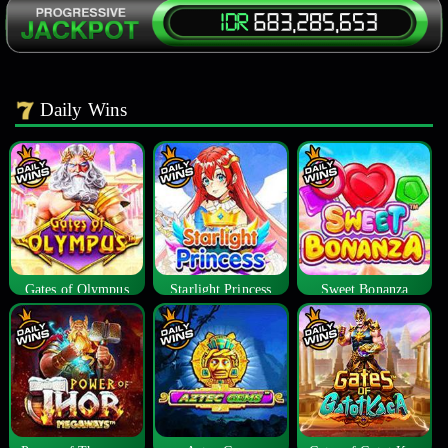
Daily Wins
Gates of Olympus
Starlight Princess
Sweet Bonanza