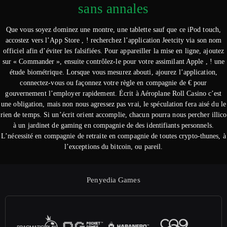
sans annales
Que vous soyez dominez une montre, une tablette sauf que ce iPod touch,
accostez vers l’App Store , ! recherchez l’application Jeetcity via son nom
officiel afin d’éviter les falsifiées. Pour appareiller la mise en ligne, ajoutez
sur « Commander », ensuite contrôlez-le pour votre assimilant Apple , ! une
étude biométrique. Lorsque vous mesurez abouti, ajourez l’application,
connectez-vous ou façonnez votre règle en compagnie de € pour
gouvernement l’employer rapidement. Écrit à Aéroplane Roll Casino c’est
une obligation, mais non nous agressez pas vrai, le spéculation fera aisé du le
rien de temps. Si un’écrit orient accomplie, chacun pourra nous percher illico
à un jardinet de gaming en compagnie de des identifiants personnels.
L’nécessité en compagnie de retraite en compagnie de toutes crypto-thunes, à
l’exceptions du bitcoin, ou pareil.
Penyedia Games