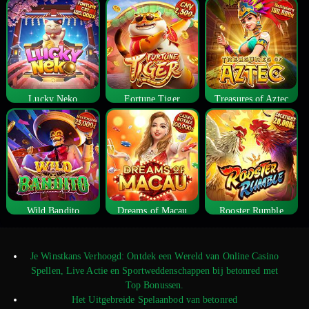
Lucky Neko
Fortune Tiger
Treasures of Aztec
Wild Bandito
Dreams of Macau
Rooster Rumble
Je Winstkans Verhoogd: Ontdek een Wereld van Online Casino
Spellen, Live Actie en Sportweddenschappen bij betonred met
Top Bonussen.
Het Uitgebreide Spelaanbod van betonred