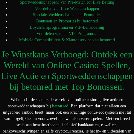
Sportweddenschappen: Van Pre-Match tot Live Betting
Voordelen van Live Weddenschappen
Speciale Weddenschappen en Promoties
Bonussen en Promoties bij betonred
Loyaliteitsprogramma en VIP-Behandeling
Voordelen van het VIP-Programma
Mobiele Compatibiliteit & Klantenservice van betonred
Je Winstkans Verhoogd: Ontdek een
Wereld van Online Casino Spellen,
Live Actie en Sportweddenschappen
bij betonred met Top Bonussen.
Welkom in de spannende wereld van online casino’s, live actie en
sportweddenschappen bij
betonred
. Een platform dat niet alleen een
uitgebreid aanbod biedt, maar ook een krachtige bonus-ecosysteem met tal
van mogelijkheden voor zowel nieuwe als ervaren spelers. Met een breed
scala aan betaalmethoden, inclusief bankkaarten, e-wallets,
bankoverschrijvingen en zelfs cryptocurrencies, is het in- en uitbetalen van