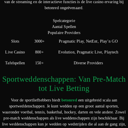
van de streaming en de interactieve functies is de live casino ervaring bij
betonred ongeëvenaard.
Spelcategorie
Aantal Spellen
Populaire Providers
Slots
3000+
Pragmatic Play, NetEnt, Play’n GO
Live Casino
800+
Evolution, Pragmatic Live, Playtech
Tafelspellen
150+
Diverse Providers
Sportweddenschappen: Van Pre-Match
tot Live Betting
Voor de sportliefhebbers biedt
betonred
een uitgebreid scala aan
sportweddenschappen. Je kunt wedden op een groot aantal sporten,
waaronder voetbal, tennis, basketbal, hockey, darten en vele andere. Zowel
pre-match weddenschappen als live weddenschappen zijn beschikbaar. Bij
live weddenschappen kun je wedden op wedstrijden die al aan de gang zijn,