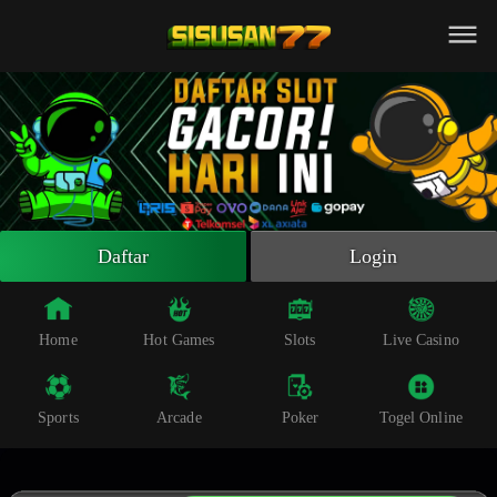
Beranda
Slot Online
Live Casino
Sportsbook
Arcade
Togel Online
Daftar
Login
Poker
Whatsapp
Home
Hot Games
Slots
Live Casino
Telegram
Sports
Arcade
Poker
Togel Online
Livechat