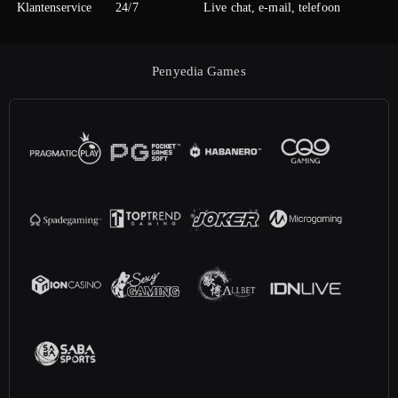
Klantenservice
24/7
Live chat, e-mail, telefoon
Penyedia Games