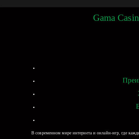
Gama Casin
Преи
В современном мире интернета и онлайн-игр, где кажд