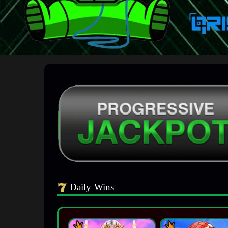
Daily Wins