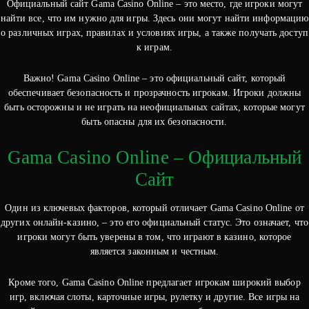
Официальный сайт Gama Casino Online – это место, где игроки могут
найти все, что им нужно для игры. Здесь они могут найти информацию
о различных играх, правилах и условиях игры, а также получать доступ
к играм.
Важно! Gama Casino Online – это официальный сайт, который
обеспечивает безопасность и прозрачность игрокам. Игроки должны
быть осторожны и не играть на неофициальных сайтах, которые могут
быть опасны для их безопасности.
Gama Casino Online – Официальный
Сайт
Один из ключевых факторов, который отличает Gama Casino Online от
других онлайн-казино, – это его официальный статус. Это означает, что
игроки могут быть уверены в том, что играют в казино, которое
является законным и честным.
Кроме того, Gama Casino Online предлагает игрокам широкий выбор
игр, включая слоты, карточные игры, рулетку и другие. Все игры на