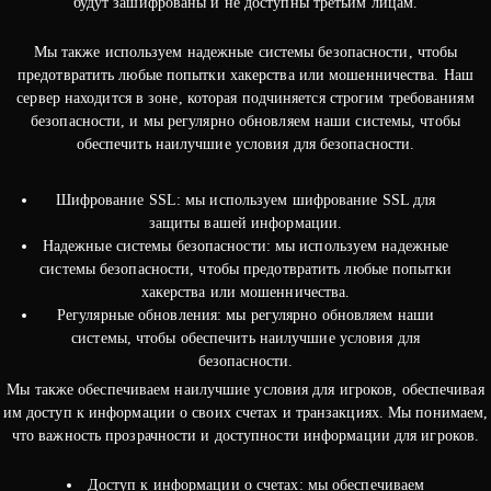
будут зашифрованы и не доступны третьим лицам.
Мы также используем надежные системы безопасности, чтобы
предотвратить любые попытки хакерства или мошенничества. Наш
сервер находится в зоне, которая подчиняется строгим требованиям
безопасности, и мы регулярно обновляем наши системы, чтобы
обеспечить наилучшие условия для безопасности.
Шифрование SSL: мы используем шифрование SSL для
защиты вашей информации.
Надежные системы безопасности: мы используем надежные
системы безопасности, чтобы предотвратить любые попытки
хакерства или мошенничества.
Регулярные обновления: мы регулярно обновляем наши
системы, чтобы обеспечить наилучшие условия для
безопасности.
Мы также обеспечиваем наилучшие условия для игроков, обеспечивая
им доступ к информации о своих счетах и транзакциях. Мы понимаем,
что важность прозрачности и доступности информации для игроков.
Доступ к информации о счетах: мы обеспечиваем