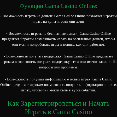
Функции Gama Casino Online:
• Возможность играть на деньги: Gama Casino Online позволяет игрокам
играть на деньги, если они хотят.
• Возможность играть на бесплатные деньги: Gama Casino Online
предлагает игрокам возможность играть на бесплатные деньги, чтобы
они могли попробовать игры и понять, как они работают.
• Возможность получать поддержку: Gama Casino Online предлагает
игрокам возможность получать поддержку, если они имеют какие-либо
вопросы или проблемы.
• Возможность получать информацию о новых играх: Gama Casino
Online предлагает игрокам возможность получать информацию о новых
играх, чтобы они могли быть в курсе событий.
Как Зарегистрироваться и Начать
Играть в Gama Casino