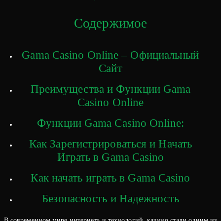
Содержимое
Gama Casino Online – Официальный
Сайт
Преимущества и Функции Gama
Casino Online
Функции Gama Casino Online:
Как Зарегистрироваться и Начать
Играть в Gama Casino
Как начать играть в Gama Casino
Безопасность и Надежность
В современном мире интернета и технологий, казино стали одним из