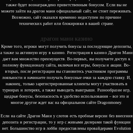
также будет вознаграждено приветственным бонусом. Если вы не
можете зайти на драгон мани официальный сайт, не стоит переживать.
Возможно, сайт оказался временно недоступен по причине
технических работ или блокировки в вашей стране.
драгон мани казино
Кроме того, игроки могут получить бонусы за последующие депозиты,
а также за активную игру в казино. Регистрация в казино Драгон Мани
дает вам множество преимуществ. Во-первых, вы получаете доступ к
полному функционалу сайта, включая все игры, бонусы и акции. Во-
вторых, после регистрации вы становитесь участником программы
лояльности и начинаете получать бонусные очки за каждую ставку. И,
наконец, только зарегистрированные клиенты могут участвовать в
турнирах и лотереях, а также выводить выигрыши. Разнообразие игр,
щедрые бонусы, безопасность и удобство использования – все это и
многое другое ждет вас на официальном сайте Dragonmoney.
Если на сайте Драгон Мани у слотов есть пробные версии без внесения
депозита и регистрации, то у игр с живыми дилерами такой функции
нет. Большинство игр в лобби предоставлены провайдерами Evolution