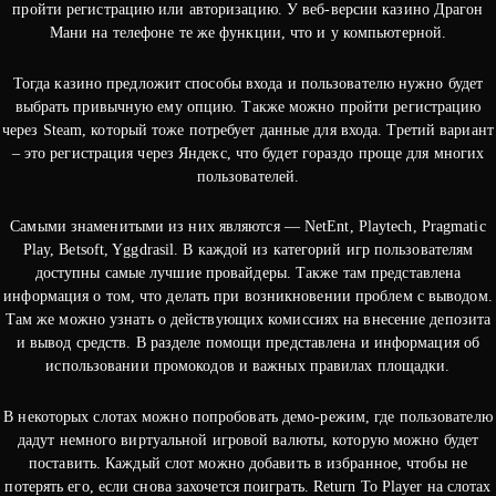
пройти регистрацию или авторизацию. У веб-версии казино Драгон
Мани на телефоне те же функции, что и у компьютерной.
Тогда казино предложит способы входа и пользователю нужно будет
выбрать привычную ему опцию. Также можно пройти регистрацию
через Steam, который тоже потребует данные для входа. Третий вариант
– это регистрация через Яндекс, что будет гораздо проще для многих
пользователей.
Самыми знаменитыми из них являются — NetEnt, Playtech, Pragmatic
Play, Betsoft, Yggdrasil. В каждой из категорий игр пользователям
доступны самые лучшие провайдеры. Также там представлена
информация о том, что делать при возникновении проблем с выводом.
Там же можно узнать о действующих комиссиях на внесение депозита
и вывод средств. В разделе помощи представлена и информация об
использовании промокодов и важных правилах площадки.
В некоторых слотах можно попробовать демо-режим, где пользователю
дадут немного виртуальной игровой валюты, которую можно будет
поставить. Каждый слот можно добавить в избранное, чтобы не
потерять его, если снова захочется поиграть. Return To Player на слотах