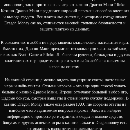
монополия, так и оригинальная игра от казино Драгон Мани Plinko.
Казино Драгон Мани предлагает широкий перечень способов внесения
и вывода средств. Все платежные системы, с которыми сотрудничает
Dragon Money casino, отличаются высокой степенью безопасности и
защиты платежных данных.
К сожалению, в лобби не представлены классические настольные игры.
Вместо них, Драгон Мани предлагает несколько уникальных тайтлов,
таких как Nvuti Game и Plinko. Любителям рулетки, блэкждека и других
классических игр придется отправиться в лайв-лобби за желаемым
игровым опытом.
На главной странице можно видеть популярные слоты, настольные
игры и лайв-тайтлы. Отзывы игроков – это еще один способ узнать
больше о казино Драгон Мани. Игроки отмечают большой выбор игр,
щедрые бонусы, быстрые выплаты и отзывчивую службу поддержки. В
казино Dragon Money также есть раздел FAQ, где собраны ответы на
наиболее часто задаваемые вопросы игроков. Здесь вы найдете
информацию о процессе регистрации, вкладах и выводе средств,
бонусах и других аспектах игры в казино. Также в Dragonmoney есть
возможность входа через социальные сети.