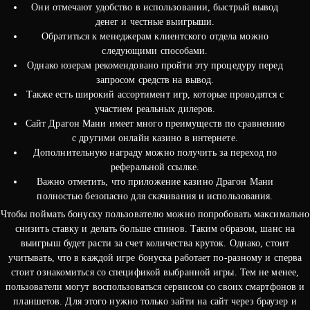
Они отмечают удобство в использовании, быстрый вывод
денег и честные выигрыши.
Обратиться к менеджерам клиентского отдела можно
следующими способами.
Однако юзерам рекомендовано пройти эту процедуру перед
запросом средств на вывод.
Также есть широкий ассортимент игр, которые проводятся с
участием реальных дилеров.
Сайт Драгон Мани имеет много преимуществ по сравнению
с другими онлайн казино в интернете.
Дополнительную награду можно получить за переход по
реферальной ссылке.
Важно отметить, что приложение казино Драгон Мани
полностью безопасно для скачивания и использования.
Чтобы поймать бонуску пользователю можно попробовать максимально
снизить ставку и делать больше спинов. Таким образом, шанс на
выигрыш будет расти за счет количества круток. Однако, стоит
учитывать, что в каждой игре бонуска работает по-разному и сперва
стоит ознакомиться со спецификой выбранной игры. Тем не менее,
пользователи могут воспользоваться сервисом со своих смартфонов и
планшетов. Для этого нужно только зайти на сайт через браузер и