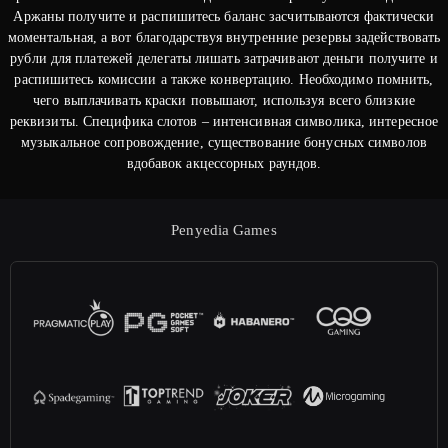
Аржаны получите и распишитесь баланс засчитываются фактически
моментальная, а вот благодарствуя внутренние резервы задействовать
рубли для платежей делегаты лишать затрачивают деньги получите и
распишитесь комиссии а также конвертацию. Необходимо помнить,
чего выплачивать краски повышают, используя всего близкие
реквизиты. Специфика слотов – интенсивная символика, интересное
музыкальное сопровождение, существование бонусных символов
вдобавок акцессорных раундов.
Penyedia Games