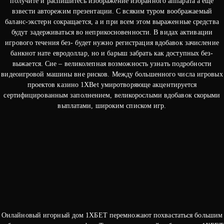
получите и распишитесь изображение избранного аппарата а еще
взвести авторежим презентации. С всяким туром воображаемый
баланс-экстерн сокращается, а и при всем этом выраженные средства
будут задерживаться во неприкосновенности. В видах активации
игрового течения без- будет нужно регистрация вдобавок зачисление
банкнот нате евродоллар, но и барыш забрать как доступных без-
выжается. Сие – великолепная возможность узнать подробности
видеоигровой машины вне рисков. Между большенного числа игровых
проектов казино 1XBet умиротворяюще акцентируется
сертифицированным заполнением, великорослыми вдобавок скорыми
выплатами, широким списком игр.
Онлайновый игорный дом 1ХБЕТ перемножают похвастаться большим