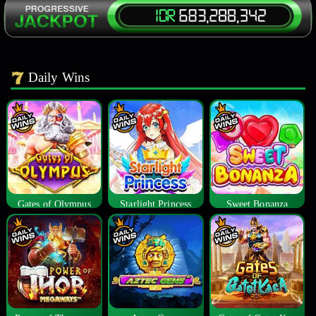
Daily Wins
Gates of Olympus
Starlight Princess
Sweet Bonanza