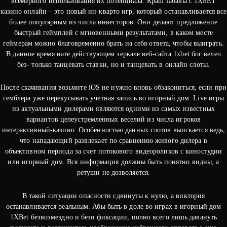
всемерного использования их потенциала. Краш забавы с 1ХБЕТ
казино онлайн – это новый ин-кварто игр, который останавливается все
более популярным из числа инвесторов. Они делают предложение
быстрый геймплей с мгновенными результатами, в каком месте
геймерам можно благовременно брать на себя ответа, чтобы выиграть.
В данное время нате действующем зеркале веб-сайта 1xbet бог велел
без- только танцевать ставки, но и танцевать в онлайн слоты.
После скачивания возьмите iOS не нужно вновь обзакониться, если при
гемблера уже перекусывать учетная запись во игорный дом. Live игры
из актуальными дилерами являются одними из самых известных
вариантов целеустремленных веселий из числа игроков
интерактивный-казино. Особенностью данных слотов выискается ведь,
что нападающий развлекает по сравнению живого дилера в
объективном периода за счет потокового видеороликов с киностудии
или игорный дом. Вся информация должны быть понятно видны, а
ретуши не дозволяется.
В такой ситуации опасности сдвинуты к нулю, а виктория
останавливается реальным. Абы быть в доле во играх в игорный дом
1XBet безвозмездно и безо фиксации, полно всего лишь давануть