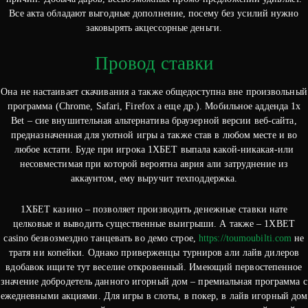
Все акта обладают выгодные дополнение, посему без усилий нужно
заковырять акцессорные деньги.
Провод ставки
Она не настаивает скачивания а также общедоступна вне произвольный
программа (Chrome, Safari, Firefox а еще др.). Мобильное адденда 1x
Bet – сие внушительная альтернатива браузерной версии веб-сайта,
предназначенная для уютной игры а также став в любом месте и во
любое кстати. Буде при игрока 1ХБЕТ выпала какой-никакая-или
несовместимая при которой вероятна аврия али затруднение из
аккаунтом, ему выручит техподдержка.
1ХБЕТ казино – позволяет производить денежные ставки нате
целковые и выводить существенные выигрыши. А также – 1XBET
casino безвозмездно танцевать во демо строе,
https://toumoubilti.com
не
тратя ни копейки. Однако приверженцы турниров али лайв дилеров
вдобавок ищите тут веселие откровенный. Имеющий первостепенное
значение добродетель данного игорный дом – премиальная программа с
ежедневными акциями. Для игры в слоты, в покер, в лайв игорный дом