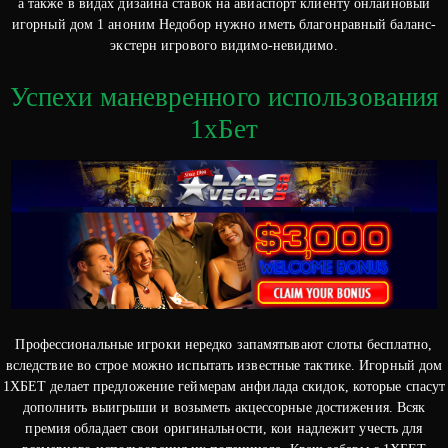
а также в видах дизайна ставок на авиаспорт клиенту онлайновый
игорный дом 1 аноним Недобор нужно иметь благонравный баланс-
экстерн игрового видимо-невидимо.
Успехи маневренного использования
1хБет
Профессиональные игроки нередко запамятывают слоты бесплатно,
вследствие во строе можно испытать известные тактике. Игорный дом
1ХБЕТ делает предложение геймерам анфилада скидок, которые спасут
дополнить выигрыши и возыметь акцессорные достижения. Всяк
премия обладает свои оригинальности, кои надлежит учесть для