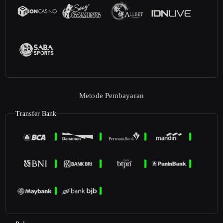
Metode Pembayaran
Transfer Bank