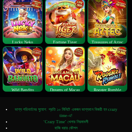
Lucky Neko
Fortune Tiger
Treasures of Aztec
Wild Bandito
Dreams of Macau
Rooster Rumble
ভাগ্য পরিবর্তনের সুযোগ: প্রতি ১০ মিনিটে একজন ভাগ্যবান বিজয়ী হন crazy
time-এ!
‘Crazy Time’ খেলার নিয়মাবলী
বাজি ধরার কৌশল