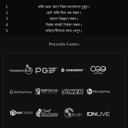
বাজি ধরার আগে নিয়ম ভালোভাবে বুঝুন।
ছোট বাজি দিয়ে শুরু করুন।
আবেগ নিয়ন্ত্রণ করুন।
নিজের বাজেট নির্ধারণ করুন।
দায়িত্বশীলতার সাথে খেলুন।
Penyedia Games