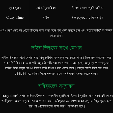
ব্ল্যাকজ্যাক
লাইভ/স্বয়ংক্রিয়
ডিলারের সাথে প্রতিযোগিতা
Crazy Time
লাইভ
উচ্চ payout, বোনাস রাউন্ড
এই গেমটি সেই সব খেলোয়াড়দের জন্য যারা নতুন কিছু চেষ্টা করতে চান এবং উত্তেজনাপূর্ণ অভিজ্ঞতা
পেতে চান।
লাইভ ডিলারের সাথে কৌশল
লাইভ ডিলারের সাথে খেলার সময় কিছু কৌশল অবলম্বন করা যেতে পারে। ডিলারকে পর্যবেক্ষণ করে
তার গতিবিধি বোঝা এবং সেই অনুযায়ী বাজি ধরা যেতে পারে। এছাড়াও, অন্যান্য খেলোয়াড়দের
বাজির দিকে লক্ষ্য রেখেও নিজের বাজি নির্ধারণ করা যেতে পারে। লাইভ চ্যাটে ডিলারের সাথে
যোগাযোগ করে খেলার নিয়ম সম্পর্কে আরও স্পষ্ট ধারণা নেওয়া যেতে পারে।
ভবিষ্যতের সম্ভাবনা
‘crazy time’ খেলার ভবিষ্যৎ উজ্জ্বল। অনলাইন ক্যাসিনো শিল্পের উন্নতির সাথে সাথে এই গেমের
জনপ্রিয়তা আরও বাড়বে বলে আশা করা যায়। ভবিষ্যতে এই গেমে আরও নতুন বৈশিষ্ট্য যুক্ত হতে
পারে, যা খেলোয়াড়দের জন্য আরও আকর্ষণীয় হবে।