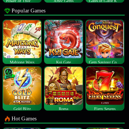
Power of Thor Megaways
Aztec Gems
Gates of Gatot Kaca
Popular Games
Mahjong Ways
Koi Gate
Gem Saviour Conquest
Gold Blitz
Roma
Fiery Sevens
Hot Games