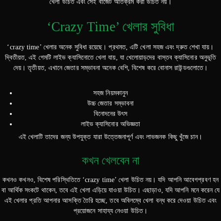
খেলা উচিত এবং সেই বাজেট অতিক্রম করা উচিত নয়।
‘Crazy Time’ খেলার সুবিধা
‘crazy time’ খেলার অনেক সুবিধা রয়েছে। প্রথমত, এটি খেলা সহজ এবং দ্রুত শেখা যায়।
দ্বিতীয়ত, এই গেমটি লাইভ ক্যাসিনোতে খেলা যায়, যা খেলোয়াড়দের বাস্তব ক্যাসিনোর অনুভূতি
দেয়। তৃতীয়ত, এখানে জেতার সম্ভাবনা অনেক বেশি, বিশেষ করে বোনাস রাউন্ডগুলোতে।
সহজ নিয়মকানুন
উচ্চ জেতার সম্ভাবনা
বিনোদনের উৎস
লাইভ ক্যাসিনোর অভিজ্ঞতা
এই খেলাটি তাদের জন্য উপযুক্ত যারা উত্তেজনাপূর্ণ এবং লাভজনক কিছু খুঁজে চান।
কখন খেলবেন না
কখনও কখনও, বিশেষ পরিস্থিতিতে ‘crazy time’ খেলা উচিত নয়। যদি আপনি আবেগপ্রবণ হন
বা আর্থিক সংকটে থাকেন, তবে এই খেলা এড়িয়ে যাওয়া উচিত। এছাড়াও, যদি আপনি মনে করেন যে
এই খেলার প্রতি আপনার আসক্তি তৈরি হচ্ছে, তবে অবিলম্বে খেলা বন্ধ করে দেওয়া উচিত এবং
প্রয়োজনে সাহায্য নেওয়া উচিত।