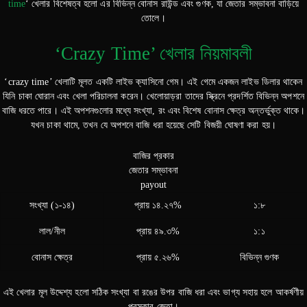
time
‘ খেলার বিশেষত্ব হলো এর বিভিন্ন বোনাস রাউন্ড এবং গুণক, যা জেতার সম্ভাবনা বাড়িয়ে
তোলে।
‘Crazy Time’ খেলার নিয়মাবলী
‘crazy time’ খেলাটি মূলত একটি লাইভ ক্যাসিনো গেম। এই গেমে একজন লাইভ ডিলার থাকেন
যিনি চাকা ঘোরান এবং খেলা পরিচালনা করেন। খেলোয়াড়রা তাদের স্ক্রিনে প্রদর্শিত বিভিন্ন অপশনে
বাজি ধরতে পারে। এই অপশনগুলোর মধ্যে সংখ্যা, রং এবং বিশেষ বোনাস ক্ষেত্র অন্তর্ভুক্ত থাকে।
যখন চাকা থামে, তখন যে অপশনে বাজি ধরা হয়েছে সেটি বিজয়ী ঘোষণা করা হয়।
বাজির প্রকার
জেতার সম্ভাবনা
payout
সংখ্যা (১-১৪)
প্রায় ১৪.২৭%
১:৮
লাল/নীল
প্রায় ৪৯.৩%
১:১
বোনাস ক্ষেত্র
প্রায় ৫.২৬%
বিভিন্ন গুণক
এই খেলার মূল উদ্দেশ্য হলো সঠিক সংখ্যা বা রঙের উপর বাজি ধরা এবং ভাগ্য সহায় হলে আকর্ষণীয়
পুরস্কার জেতা।