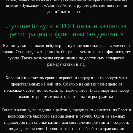
всякие «Вулканы» и «Азино777», то в рунете работает достаточно
достойных проектов.
Лучшие бонусы в ТОП онлайн казино за
регистрацию и фриспины без депозита
Казино устанавливают вейджер — нужное для отыгрыша количество
ставок. Он определяет ценность бонуса — чем ниже коэффициент, тем
лучше. Также возможны ограничения по доступным аппаратам,
размеру ставки и т.д.
Хороший показатель уровня игровой площадки – это ассортимент
представленных на ней игр. Обычно на сайтах размещено от
нескольких сотен до нескольких тысяч слотов. В стандартный набор
входят игровые автоматы, карточные игры, рулетка.
Онлайн казино, вошедшие в рейтинг, предлагают клиентам из России
возможность быстрого вывода денег в рублях. Один из важных
параметров при оценке казино для составления рейтинга – скорость
вывода денег на счет. Продолжительность обработки транзакции в