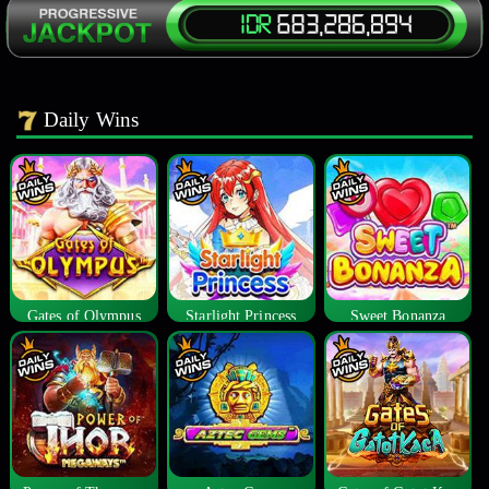
Daily Wins
Gates of Olympus
Starlight Princess
Sweet Bonanza