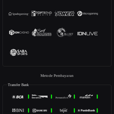
Metode Pembayaran
Transfer Bank