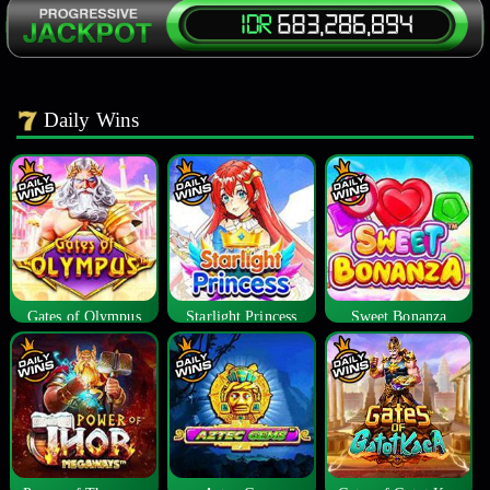
Daily Wins
Gates of Olympus
Starlight Princess
Sweet Bonanza