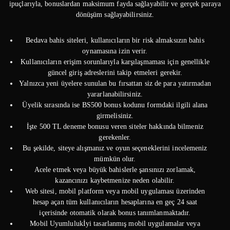
ipuçlarıyla, bonuslardan maksimum fayda sağlayabilir ve gerçek paraya
dönüşüm sağlayabilirsiniz.
Bedava bahis siteleri, kullanıcıların bir risk almaksızın bahis
oynamasına izin verir.
Kullanıcıların erişim sorunlarıyla karşılaşmaması için genellikle
güncel giriş adreslerini takip etmeleri gerekir.
Yalnızca yeni üyelere sunulan bu fırsattan siz de para yatırmadan
yararlanabilirsiniz.
Üyelik sırasında ise BS500 bonus kodunu formdaki ilgili alana
girmelisiniz.
İşte 500 TL deneme bonusu veren siteler hakkında bilmeniz
gerekenler.
Bu şekilde, siteye alışmanız ve oyun seçeneklerini incelemeniz
mümkün olur.
Acele etmek veya büyük bahislerle şansınızı zorlamak,
kazancınızı kaybetmenize neden olabilir.
Web sitesi, mobil platform veya mobil uygulaması üzerinden
hesap açan tüm kullanıcıların hesaplarına en geç 24 saat
içerisinde otomatik olarak bonus tanımlanmaktadır.
Mobil Uyumlulukİyi tasarlanmış mobil uygulamalar veya