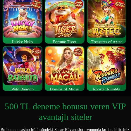
Lucky Neko
Fortune Tiger
Treasures of Aztec
Wild Bandito
Dreams of Macau
Rooster Rumble
500 TL deneme bonusu veren VIP
avantajlı siteler
Bu bonusu casino bölümündeki Saray Rüyası slot oyununda kullanabilirsiniz.