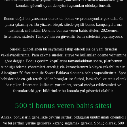
konular, güvenli oyun deneyimi açısından oldukça önemli.
Bunun doğal bir yansıması olarak da bonus ve promosyonlar çok daha ön
plana çıkarılıyor. Bu yüzden birçok sitede çeşitli bonus kampanyalarına
rastlamak mümkün. Deneme bonusu veren bahis siteleri 2025senesi
listemizde, sizlerle Türkiye’nin en güvenilir bahis sitelerini paylaşıyoruz.
Sürekli güncellenen bu sayfamızı takip ederek siz de yeni fırsatlar
yakalayabilirsiniz. Para çekme süreleri siteye ve kullanılan ödeme yöntemine
göre değişir. Bonus çevrim koşullarını tamamladıktan sonra, platformun
sunduğu ödeme yöntemleri aracılığıyla kazançlarınızı kolayca çekebilirsiniz.
Alacağınız 50 free spin ile Sweet Baklava slotunda bahis yapabilirsiniz. Spor
bahislerinde en çok tercih edilen branşlar ise futbol, basketbol ve tenis olarak
öne çıkar. İnternette kullanıcı yorumları, sosyal medya etkileşimleri ve
forumlardaki geri bildirimler bu konuda yol gösterici olabilir.
500 tl bonus veren bahis sitesi
Ancak, bonusların genellikle çevrim şartları olduğunu unutmamak önemlidir
ve bu şartları yerine getirerek kazanç sağlamak gerekir. Sonuç olarak, 500