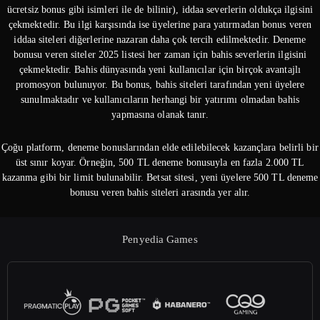
ücretsiz bonus gibi isimleri ile de bilinir), iddaa severlerin oldukça ilgisini
çekmektedir. Bu ilgi karşısında ise üyelerine para yatırmadan bonus veren
iddaa siteleri diğerlerine nazaran daha çok tercih edilmektedir. Deneme
bonusu veren siteler 2025 listesi her zaman için bahis severlerin ilgisini
çekmektedir. Bahis dünyasında yeni kullanıcılar için birçok avantajlı
promosyon bulunuyor. Bu bonus, bahis siteleri tarafından yeni üyelere
sunulmaktadır ve kullanıcıların herhangi bir yatırımı olmadan bahis
yapmasına olanak tanır.
Çoğu platform, deneme bonuslarından elde edilebilecek kazançlara belirli bir
üst sınır koyar. Örneğin, 500 TL deneme bonusuyla en fazla 2.000 TL
kazanma gibi bir limit bulunabilir. Betsat sitesi, yeni üyelere 500 TL deneme
bonusu veren bahis siteleri arasında yer alır.
Penyedia Games