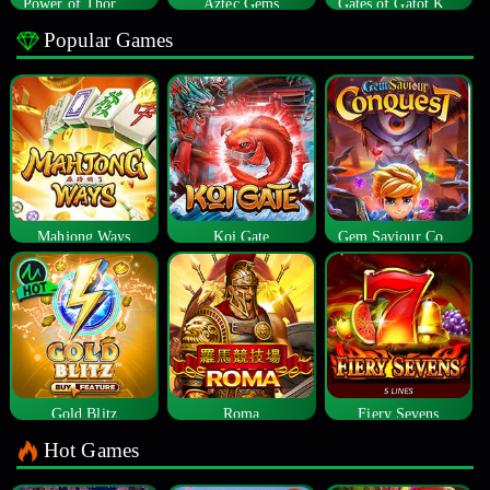
Power of Thor Megaways
Aztec Gems
Gates of Gatot Kaca
Popular Games
Mahjong Ways
Koi Gate
Gem Saviour Conquest
Gold Blitz
Roma
Fiery Sevens
Hot Games