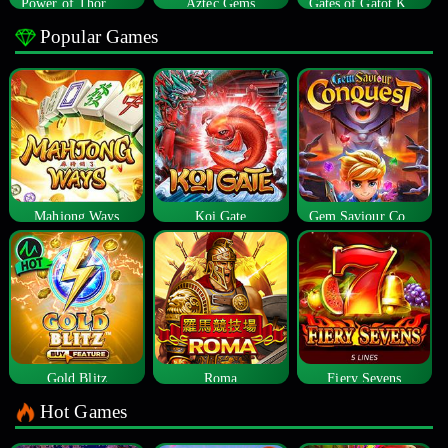
Power of Thor Megaways
Aztec Gems
Gates of Gatot Kaca
Popular Games
Mahjong Ways
Koi Gate
Gem Saviour Conquest
Gold Blitz
Roma
Fiery Sevens
Hot Games