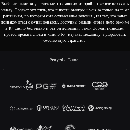
Выберите платежную систему, с помощью которой вы хотите получить
оплату. Следует отметить, что вывести выигрыш можно только на те же
реквизиты, по которым был осуществлен депозит. Для тех, кто хочет
познакомиться с функционалом, доступны онлайн игры в демо режиме
в R7 Casino бесплатно и без регистрации. Такой формат позволяет
протестировать слоты в казино R7, изучить механику и разработать
собственную стратегию.
Penyedia Games