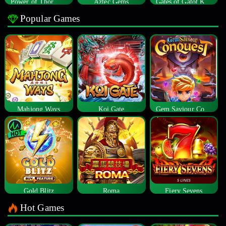
Power of Thor Megaways
Aztec Gems
Gates of Gatot Kaca
Popular Games
Mahjong Ways
Koi Gate
Gem Saviour Conquest
Gold Blitz
Roma
Fiery Sevens
Hot Games