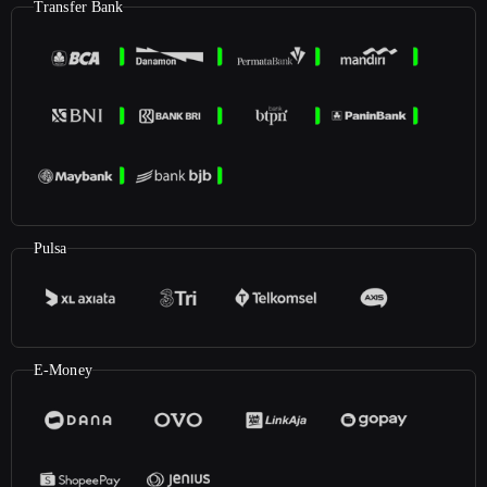
Transfer Bank
Pulsa
E-Money