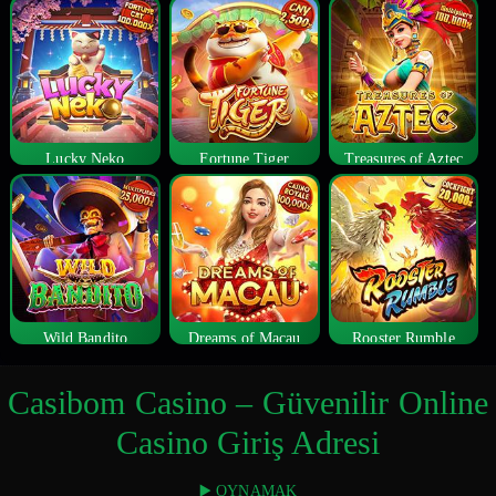
Lucky Neko
Fortune Tiger
Treasures of Aztec
Wild Bandito
Dreams of Macau
Rooster Rumble
Casibom Casino – Güvenilir Online
Casino Giriş Adresi
▶️ OYNAMAK