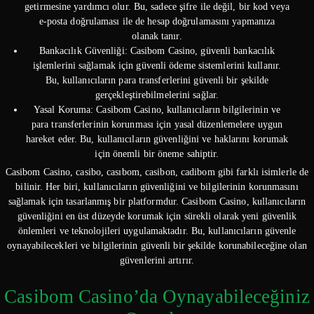
getirmesine yardımcı olur. Bu, sadece şifre ile değil, bir kod veya
e-posta doğrulaması ile de hesap doğrulamasını yapmanıza
olanak tanır.
Bankacılık Güvenliği: Casibom Casino, güvenli bankacılık
işlemlerini sağlamak için güvenli ödeme sistemlerini kullanır.
Bu, kullanıcıların para transferlerini güvenli bir şekilde
gerçekleştirebilmelerini sağlar.
Yasal Koruma: Casibom Casino, kullanıcıların bilgilerinin ve
para transferlerinin korunması için yasal düzenlemelere uygun
hareket eder. Bu, kullanıcıların güvenliğini ve haklarını korumak
için önemli bir öneme sahiptir.
Casibom Casino, casibo, casıbom, casibon, cadibom gibi farklı isimlerle de
bilinir. Her biri, kullanıcıların güvenliğini ve bilgilerinin korunmasını
sağlamak için tasarlanmış bir platformdur. Casibom Casino, kullanıcıların
güvenliğini en üst düzeyde korumak için sürekli olarak yeni güvenlik
önlemleri ve teknolojileri uygulamaktadır. Bu, kullanıcıların güvenle
oynayabilecekleri ve bilgilerinin güvenli bir şekilde korunabileceğine olan
güvenlerini artırır.
Casibom Casino’da Oynayabileceğiniz