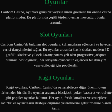
Oyunlar
Casibom Casino, oyunları geniş bir varyete sunan güvenilir bir online casino
platformudur. Bu platformda çeşitli türden oyunlar mevcuttur, bunlar
arasında:
Slot Oyunları
Casibom Casino’da bulunan slot oyunları, kullanıcıların eğlenceli ve heyecan
verici deneyimlerini sağlar. Bu oyunlar arasında klasik slotlar, modern 3D
grafikli slotlar ve yüksek kazanç potansiyeli olan progressive jackpots
bulunur. Slot oyunları, her seviyede oyuncunun eğlenceli bir deneyim
yaşayabileceği için popülerdir.
Kağıt Oyunları
Kağıt oyunları, Casibom Casino’da oynanabilecek diğer önemli oyun
türlerinden biridir. Bu oyunlar arasında blackjack, poker, baccarat ve roulette
gibi popüler oyunlar bulunur. Her oyun, farklı kurallara ve stratejilere
sahiptir ve oyuncuların stratejik düşünme yeteneklerini geliştirmesine olanak
tanır.