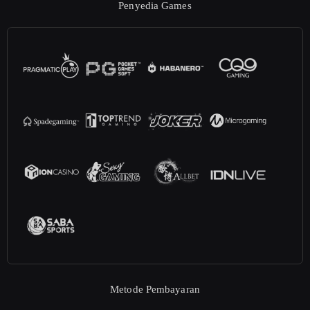
Penyedia Games
Metode Pembayaran