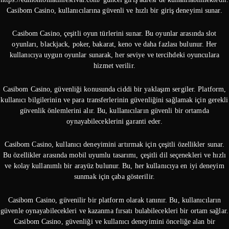
Casibom Casino, kullanıcılarına güvenli ve hızlı bir giriş deneyimi sunar.
Casibom Casino, çeşitli oyun türlerini sunar. Bu oyunlar arasında slot
oyunları, blackjack, poker, bakarat, keno ve daha fazlası bulunur. Her
kullanıcıya uygun oyunlar sunarak, her seviye ve tercihdeki oyunculara
hizmet verilir.
Casibom Casino, güvenliği konusunda ciddi bir yaklaşım sergiler. Platform,
kullanıcı bilgilerinin ve para transferlerinin güvenliğini sağlamak için gerekli
güvenlik önlemlerini alır. Bu, kullanıcıların güvenli bir ortamda
oynayabileceklerini garanti eder.
Casibom Casino, kullanıcı deneyimini artırmak için çeşitli özellikler sunar.
Bu özellikler arasında mobil uyumlu tasarımı, çeşitli dil seçenekleri ve hızlı
ve kolay kullanımlı bir arayüz bulunur. Bu, her kullanıcıya en iyi deneyim
sunmak için çaba gösterilir.
Casibom Casino, güvenilir bir platform olarak tanınır. Bu, kullanıcıların
güvenle oynayabilecekleri ve kazanma fırsatı bulabilecekleri bir ortam sağlar.
Casibom Casino, güvenliği ve kullanıcı deneyimini önceliğe alan bir