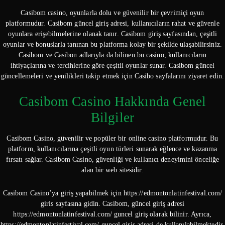
Casibom casino, oyunlarla dolu ve güvenilir bir çevrimiçi oyun
platformudur. Casibom güncel giriş adresi, kullanıcıların rahat ve güvenle
oyunlara erişebilmelerine olanak tanır. Casibom giriş sayfasından, çeşitli
oyunlar ve bonuslarla tanınan bu platforma kolay bir şekilde ulaşabilirsiniz.
Casibom ve Casibon adlarıyla da bilinen bu casino, kullanıcıların
ihtiyaçlarına ve tercihlerine göre çeşitli oyunlar sunar. Casibom güncel
güncellemeleri ve yenilikleri takip etmek için Casibo sayfalarını ziyaret edin.
Casibom Casino Hakkında Genel
Bilgiler
Casibom Casino, güvenilir ve popüler bir online casino platformudur. Bu
platform, kullanıcılarına çeşitli oyun türleri sunarak eğlence ve kazanma
fırsatı sağlar. Casibom Casino, güvenliği ve kullanıcı deneyimini önceliğe
alan bir web sitesidir.
Casibom Casino’ya giriş yapabilmek için https://edmontonlatinfestival.com/
giris sayfasına gidin. Casibom, güncel giriş adresi
https://edmontonlatinfestival.com/ guncel giriş olarak bilinir. Ayrıca,
https://edmontonlatinfestival.com/ guncel giriş adresi de kullanılabilmektedir.