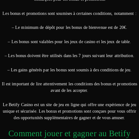
Les bonus et promotions sont soumises à certaines conditions, notamment :
– Le minimum de dépôt pour les bonus de bienvenue est de 20€.
– Les bonus sont valables pour les jeux de casino et les jeux de table.
– Les bonus doivent être utilisés dans les 7 jours suivant leur attribution.
– Les gains générés par les bonus sont soumis à des conditions de jeu.
Il est important de lire attentivement les conditions des bonus et promotions
avant de les accepter.
Le Betify Casino est un site de jeu en ligne qui offre une expérience de jeu
unique et sécurisée. Les bonus et promotions sont conçues pour vous offrir
des opportunités supplémentaires de gagner et de vous amuser.
Comment jouer et gagner au Betify