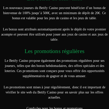
Les nouveaux joueurs du Betify Casino peuvent bénéficier d’un bonus de
bienvenue de 100% jusqu’à 500€, avec un minimum de dépôt de 20€. Ce
bonus est valable pour les jeux de casino et les jeux de table.
Les bonus sont attribués automatiquement après le dépôt de votre premier
acompte et peuvent être utilisés pour jouer aux jeux de casino et aux jeux de
table.
Les promotions régulières
Le Betify Casino propose également des promotions régulières pour ses
joueurs, telles que des bonus hebdomadaires, des offres spéciales et des
loteries. Ces promotions sont conçues pour vous offrir des opportunités
supplémentaires de gagner et de vous amuser.
Les promotions sont mises à jour régulièrement, donc il est important de
vérifier le site web du Betify Casino pour en savoir plus sur les offres
actuelles.
Condições pour les bonus et promotions