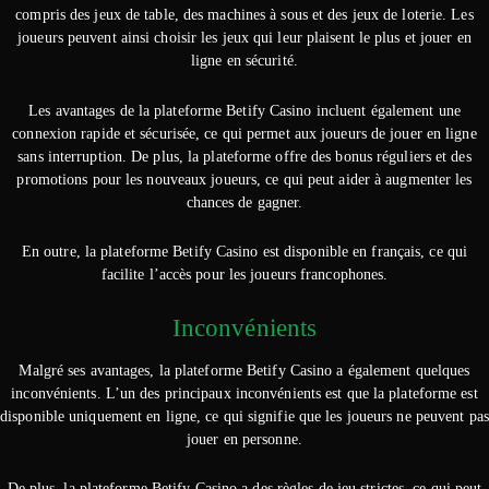
compris des jeux de table, des machines à sous et des jeux de loterie. Les
joueurs peuvent ainsi choisir les jeux qui leur plaisent le plus et jouer en
ligne en sécurité.
Les avantages de la plateforme Betify Casino incluent également une
connexion rapide et sécurisée, ce qui permet aux joueurs de jouer en ligne
sans interruption. De plus, la plateforme offre des bonus réguliers et des
promotions pour les nouveaux joueurs, ce qui peut aider à augmenter les
chances de gagner.
En outre, la plateforme Betify Casino est disponible en français, ce qui
facilite l’accès pour les joueurs francophones.
Inconvénients
Malgré ses avantages, la plateforme Betify Casino a également quelques
inconvénients. L’un des principaux inconvénients est que la plateforme est
disponible uniquement en ligne, ce qui signifie que les joueurs ne peuvent pas
jouer en personne.
De plus, la plateforme Betify Casino a des règles de jeu strictes, ce qui peut