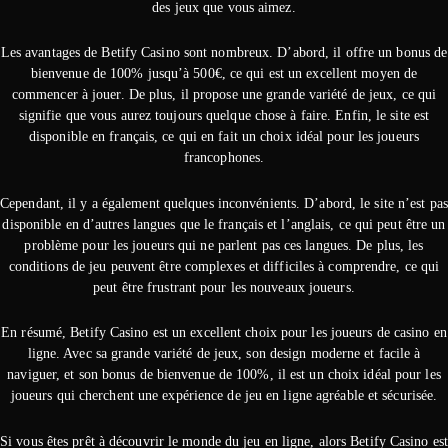
des jeux que vous aimez.
Les avantages de Betify Casino sont nombreux. D’abord, il offre un bonus de
bienvenue de 100% jusqu’à 500€, ce qui est un excellent moyen de
commencer à jouer. De plus, il propose une grande variété de jeux, ce qui
signifie que vous aurez toujours quelque chose à faire. Enfin, le site est
disponible en français, ce qui en fait un choix idéal pour les joueurs
francophones.
Cependant, il y a également quelques inconvénients. D’abord, le site n’est pas
disponible en d’autres langues que le français et l’anglais, ce qui peut être un
problème pour les joueurs qui ne parlent pas ces langues. De plus, les
conditions de jeu peuvent être complexes et difficiles à comprendre, ce qui
peut être frustrant pour les nouveaux joueurs.
En résumé, Betify Casino est un excellent choix pour les joueurs de casino en
ligne. Avec sa grande variété de jeux, son design moderne et facile à
naviguer, et son bonus de bienvenue de 100%, il est un choix idéal pour les
joueurs qui cherchent une expérience de jeu en ligne agréable et sécurisée.
Si vous êtes prêt à découvrir le monde du jeu en ligne, alors Betify Casino est