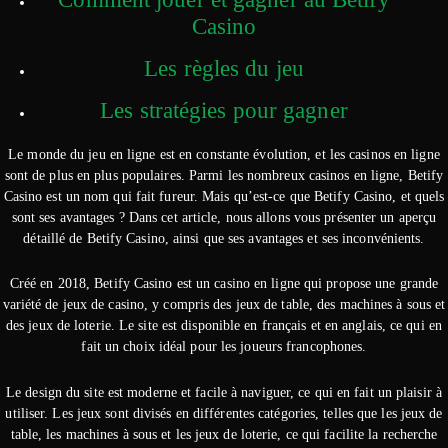
Casino
Les règles du jeu
Les stratégies pour gagner
Le monde du jeu en ligne est en constante évolution, et les casinos en ligne
sont de plus en plus populaires. Parmi les nombreux casinos en ligne, Betify
Casino est un nom qui fait fureur. Mais qu’est-ce que Betify Casino, et quels
sont ses avantages ? Dans cet article, nous allons vous présenter un aperçu
détaillé de Betify Casino, ainsi que ses avantages et ses inconvénients.
Créé en 2018, Betify Casino est un casino en ligne qui propose une grande
variété de jeux de casino, y compris des jeux de table, des machines à sous et
des jeux de loterie. Le site est disponible en français et en anglais, ce qui en
fait un choix idéal pour les joueurs francophones.
Le design du site est moderne et facile à naviguer, ce qui en fait un plaisir à
utiliser. Les jeux sont divisés en différentes catégories, telles que les jeux de
table, les machines à sous et les jeux de loterie, ce qui facilite la recherche