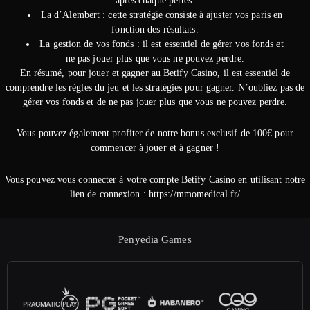
après chaque pertes.
La d’Alembert : cette stratégie consiste à ajuster vos paris en
fonction des résultats.
La gestion de vos fonds : il est essentiel de gérer vos fonds et
ne pas jouer plus que vous ne pouvez perdre.
En résumé, pour jouer et gagner au Betify Casino, il est essentiel de
comprendre les règles du jeu et les stratégies pour gagner. N’oubliez pas de
gérer vos fonds et de ne pas jouer plus que vous ne pouvez perdre.
Vous pouvez également profiter de notre bonus exclusif de 100€ pour
commencer à jouer et à gagner !
Vous pouvez vous connecter à votre compte Betify Casino en utilisant notre
lien de connexion : https://mmomedical.fr/
Penyedia Games