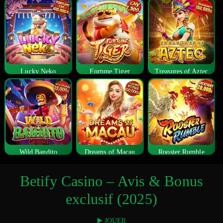
Lucky Neko
Fortune Tiger
Treasures of Aztec
Wild Bandito
Dreams of Macau
Rooster Rumble
Betify Casino – Avis & Bonus
exclusif (2025)
▶️ JOUER