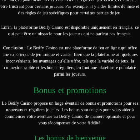
être frustrant pour certains joueurs. Par exemple, il y a des limites de mise et
des règles de jeu spécifiques pour certaines parties de jeu.
Enfin, la plateforme Betify Casino est disponible uniquement en français, ce
qui peut être un obstacle pour les joueurs qui ne parlent pas français.
Conclusion : Le Betify Casino est une plateforme de jeu en ligne qui offre
une expérience de jeu unique et variée. Bien que la plateforme ait quelques
inconvénients, les avantages qu’elle offre, tels que la variété de jeux, la
connexion rapide et les bonus réguliers, en font une plateforme populaire
parmi les joueurs.
Bonus et promotions
Le Betify Casino propose un large éventail de bonus et promotions pour ses
nouveaux et réguliers joueurs. Les bonus sont conçus pour vous aider à
commencer votre aventure au Betify Casino de manière optimale et pour
vous récompenser de votre fidélité.
Les bonus de bienvenue