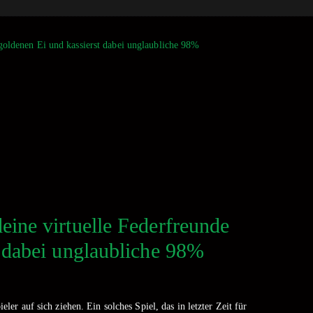
goldenen Ei und kassierst dabei unglaubliche 98%
eine virtuelle Federfreunde
 dabei unglaubliche 98%
r auf sich ziehen. Ein solches Spiel, das in letzter Zeit für