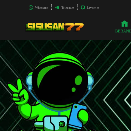
Whatsapp
Telegram
Livechat
BERAN