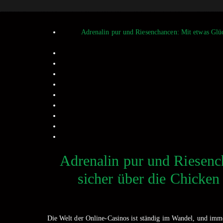
Adrenalin pur und Riesenchancen: Mit etwas Glüc
Adrenalin pur und Riesench
sicher über die Chicke
Die Welt der Online-Casinos ist ständig im Wandel, und immer