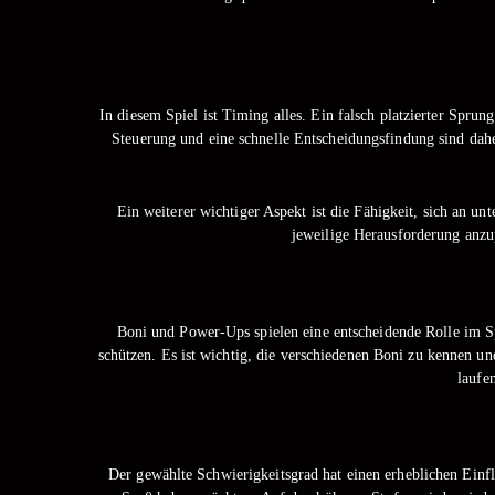
In diesem Spiel ist Timing alles. Ein falsch platzierter Spru
Steuerung und eine schnelle Entscheidungsfindung sind daher
Ein weiterer wichtiger Aspekt ist die Fähigkeit, sich an un
jeweilige Herausforderung anzup
Boni und Power-Ups spielen eine entscheidende Rolle im Sp
schützen. Es ist wichtig, die verschiedenen Boni zu kennen un
laufe
Der gewählte Schwierigkeitsgrad hat einen erheblichen Einflu