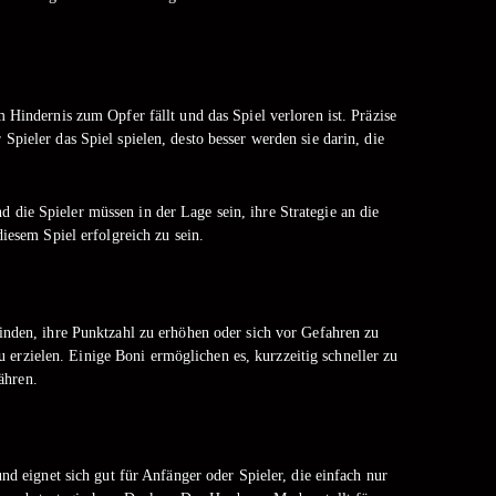
 Hindernis zum Opfer fällt und das Spiel verloren ist. Präzise
pieler das Spiel spielen, desto besser werden sie darin, die
d die Spieler müssen in der Lage sein, ihre Strategie an die
iesem Spiel erfolgreich zu sein.
inden, ihre Punktzahl zu erhöhen oder sich vor Gefahren zu
 erzielen. Einige Boni ermöglichen es, kurzzeitig schneller zu
ähren.
nd eignet sich gut für Anfänger oder Spieler, die einfach nur