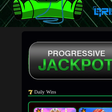
Daily Wins