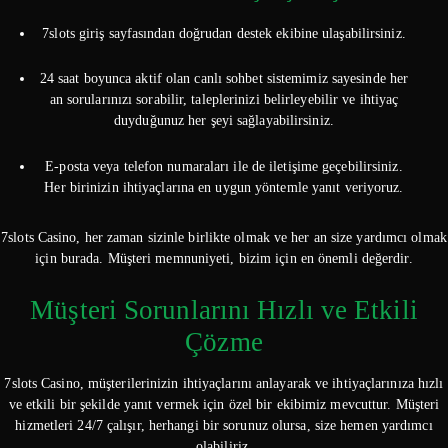
7slots giriş sayfasından doğrudan destek ekibine ulaşabilirsiniz.
24 saat boyunca aktif olan canlı sohbet sistemimiz sayesinde her
an sorularınızı sorabilir, taleplerinizi belirleyebilir ve ihtiyaç
duyduğunuz her şeyi sağlayabilirsiniz.
E-posta veya telefon numaraları ile de iletişime geçebilirsiniz.
Her birinizin ihtiyaçlarına en uygun yöntemle yanıt veriyoruz.
7slots Casino, her zaman sizinle birlikte olmak ve her an size yardımcı olmak
için burada. Müşteri memnuniyeti, bizim için en önemli değerdir.
Müşteri Sorunlarını Hızlı ve Etkili
Çözme
7slots Casino, müşterilerinizin ihtiyaçlarını anlayarak ve ihtiyaçlarınıza hızlı
ve etkili bir şekilde yanıt vermek için özel bir ekibimiz mevcuttur. Müşteri
hizmetleri 24/7 çalışır, herhangi bir sorunuz olursa, size hemen yardımcı
olabiliriz.