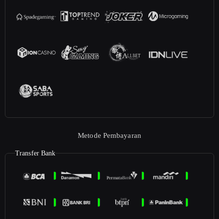
Metode Pembayaran
Transfer Bank