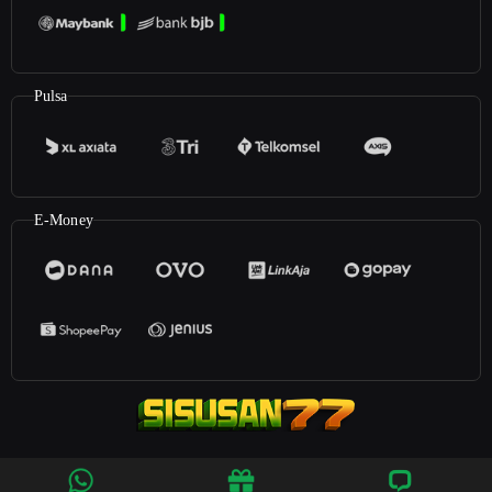
Pulsa
E-Money
©2023
Sisusan77
. All rights reserved | 18+