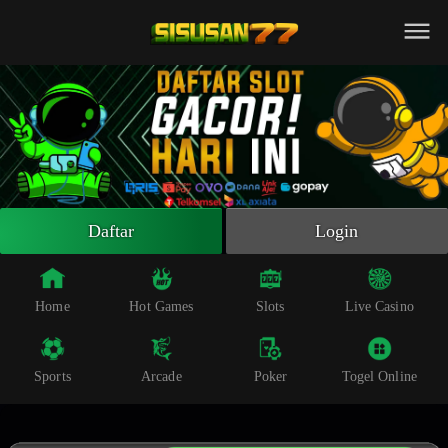
Beranda
Slot Online
Live Casino
Sportsbook
Arcade
Togel Online
Daftar
Login
Poker
Whatsapp
Home
Hot Games
Slots
Live Casino
Telegram
Sports
Arcade
Poker
Togel Online
Livechat