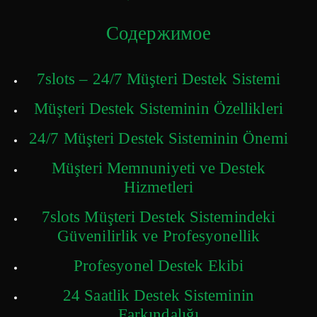
Содержимое
7slots – 24/7 Müşteri Destek Sistemi
Müşteri Destek Sisteminin Özellikleri
24/7 Müşteri Destek Sisteminin Önemi
Müşteri Memnuniyeti ve Destek
Hizmetleri
7slots Müşteri Destek Sistemindeki
Güvenilirlik ve Profesyonellik
Profesyonel Destek Ekibi
24 Saatlik Destek Sisteminin
Farkındalığı