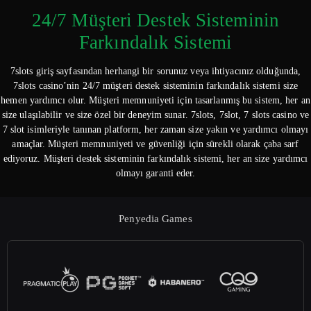
24/7 Müşteri Destek Sisteminin
Farkındalık Sistemi
7slots giriş sayfasından herhangi bir sorunuz veya ihtiyacınız olduğunda,
7slots casino’nin 24/7 müşteri destek sisteminin farkındalık sistemi size
hemen yardımcı olur. Müşteri memnuniyeti için tasarlanmış bu sistem, her an
size ulaşılabilir ve size özel bir deneyim sunar. 7slots, 7slot, 7 slots casino ve
7 slot isimleriyle tanınan platform, her zaman size yakın ve yardımcı olmayı
amaçlar. Müşteri memnuniyeti ve güvenliği için sürekli olarak çaba sarf
ediyoruz. Müşteri destek sisteminin farkındalık sistemi, her an size yardımcı
olmayı garanti eder.
Penyedia Games