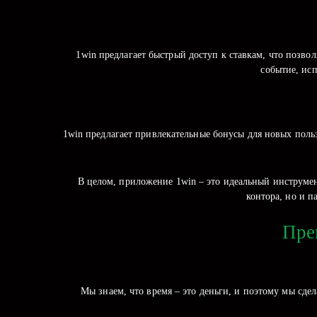
1win предлагает быстрый доступ к ставкам, что позво
событие, ис
1win предлагает привлекательные бонусы для новых польз
В целом, приложение 1win – это идеальный инструмент
контора, но и п
Пре
Мы знаем, что время – это деньги, и поэтому мы сде