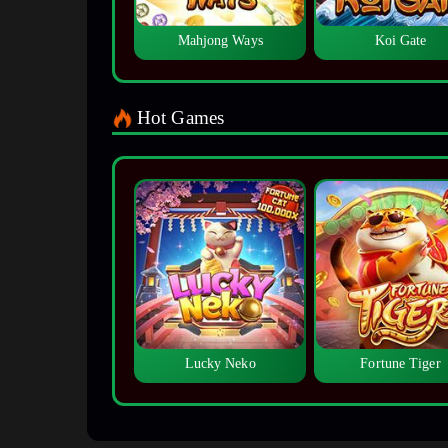
Mahjong Ways
Koi Gate
Hot Games
Lucky Neko
Fortune Tiger