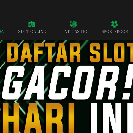
DA
SLOT ONLINE
LIVE CASINO
SPORTSBOOK