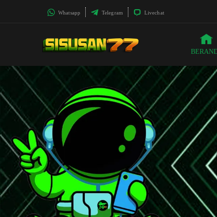
Whatsapp
Telegram
Livechat
BERAN