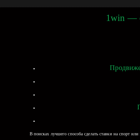
1win — 
Продвиже
В поисках лучшего способа сделать ставки на спорт или 