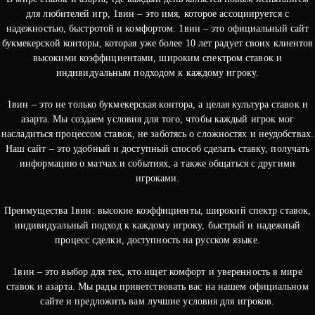
для любителей игр, 1вин – это имя, которое ассоциируется с
надежностью, быстротой и комфортом. 1вин – это официальный сайт
букмекерской конторы, которая уже более 10 лет радует своих клиентов
высокими коэффициентами, широким спектром ставок и
индивидуальным подходом к каждому игроку.
1вин – это не только букмекерская контора, а целая культура ставок и
азарта. Мы создаем условия для того, чтобы каждый игрок мог
насладиться процессом ставок, не заботясь о сложностях и неудобствах.
Наш сайт – это удобный и доступный способ сделать ставку, получать
информацию о матчах и событиях, а также общаться с другими
игроками.
Преимущества 1вин: высокие коэффициенты, широкий спектр ставок,
индивидуальный подход к каждому игроку, быстрый и надежный
процесс сделки, доступность на русском языке.
1вин – это выбор для тех, кто ищет комфорт и уверенность в мире
ставок и азарта. Мы рады приветствовать вас на нашем официальном
сайте и предложить вам лучшие условия для игроков.