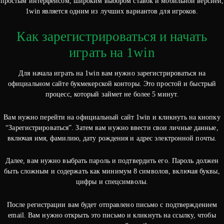
простым интерфейсом, широким выбором ставок и мобильной версией,
1win является одним из лучших вариантов для игроков.
Как зарегистрироваться и начать
играть на 1win
Для начала играть на 1win вам нужно зарегистрироваться на
официальном сайте букмекерской конторы. Это простой и быстрый
процесс, который займет не более 5 минут.
Вам нужно перейти на официальный сайт 1win и кликнуть на кнопку
“Зарегистрироваться”. Затем вам нужно ввести свои личные данные,
включая имя, фамилию, дату рождения и адрес электронной почты.
Далее, вам нужно выбрать пароль и подтвердить его. Пароль должен
быть сложным и содержать как минимум 8 символов, включая буквы,
цифры и спецсимволы.
После регистрации вам будет отправлено письмо с подтверждением
email. Вам нужно открыть это письмо и кликнуть на ссылку, чтобы