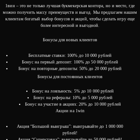
1вин – это не только лучшая букмекерская контора, но и место, где
можно получить массу преимуществ и выгод. Мы предлагаем нашим
клиентам богатый выбор бонусов и акций, чтобы сделать игру еще
более интересной и выгодной.
Бонусы для новых клиентов
Бесплатные ставки: 100% до 10 000 рублей
Бонус на первый депозит: 100% до 50 000 рублей
Бонус на повторные депозиты: 50% до 20 000 рублей
Бонусы для постоянных клиентов
Бонус на лояльность: 5% до 10 000 рублей
Бонус на рефералы: 10% до 5 000 рублей
Бонус на участие в акциях: 20% до 10 000 рублей
Акции на 1win
Акция “Большой выигрыш”: выигрывайте до 1 000 000
рублей!
Акция “Суперставка”: выигрывайте до 50 000 рублей!