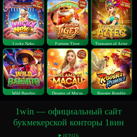
Lucky Neko
Fortune Tiger
Treasures of Aztec
Wild Bandito
Dreams of Macau
Rooster Rumble
1win — официальный сайт
букмекерской конторы 1вин
▶️ ИГРАТЬ