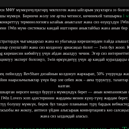
си МФУ мүмкүнчүлүктөрү чектелген жана ыйгарым укуктарга ээ болгон
ышы мүмкүн. Биринчи жолу эле артка чегинсе, кичинекей тапшырма
1 w
конкреттүү терминологияга ылайык аныкталат жана сиз өзүңүздүн 1Win
ени 1Win мүчө системасы кандай иштээрин аныктайбыз жана анын бир 
тратордук чыгымдарсыз жана өз убагында кирешелерден пайда алышат
зыр сунуштайт жана сиз колдоону арнасаңыз болот — 1win бул жооп. 
ng кирешесин көбөйтүү үчүн абдан акылдуу чечим. Эгер сиз интернетте
циялуу эксперт болсоңуз, 1win өркүндөтүү үчүн ар кандай куралдарды 
 кең пейилдүү RevShare дизайнын колдонуп жаркырап, 50% учурунда жа
ийин нааразычылыктар үчүн бир эле себеп жок – акча туруктуу, талапта
калган.
ашкарган нерсеге көңүл бурууга мүмкүндүк берет — анын компаниясын 
1Win Lovers эсеп адистеринин жардамы менен күнү-түнү жардам берет.
үү болушу мүмкүн, бирок бул тандоо планынын түрү бардык вебмастер
сызбы же жокпу, антпесе үйдөн алысыраак конвертацияга көз салсаңыз
жана сиз ылдамдай аласыз.