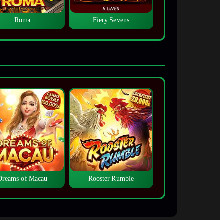
Roma
Fiery Sevens
Dreams of Macau
Rooster Rumble