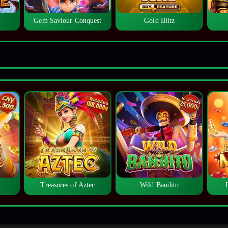
Gem Saviour Conquest
Gold Blitz
Treasures of Aztec
Wild Bandito