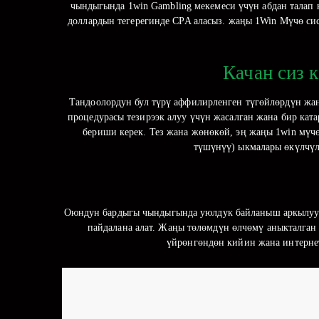
чындыгында 1win Gambling мекемеси үчүн абдан талап 
доллардын тегерегинде CPA аласыз. жаңы 1Win Мүчө си
Качан сиз 
Тандоолордун бул түрү аффилирленген түгөйлөрдүн жаң
процедурасы тезирээк алуу үчүн жасалган жана бир кат
бериши керек. Тез жана жөнөкөй, эң жаңы 1win мүчө
түшүнүү) ыкмалары өкүлчүл
Оюндун бардыгы чындыгында уюлдук байланыш аркылуу су
пайдалана алат. Жаңы төлөмдүн өлчөмү аныкталган
үйрөнгөндөн кийин жана интернет