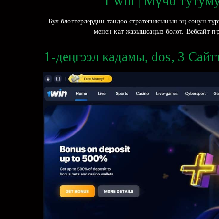
1 win | Мүчө тутум
Бул блоггерлердин тандоо стратегиясынын эң сонун түр
менен кат жазышсаңыз болот. Вебсайт п
1-деңгээл кадамы, dos, 3 Са