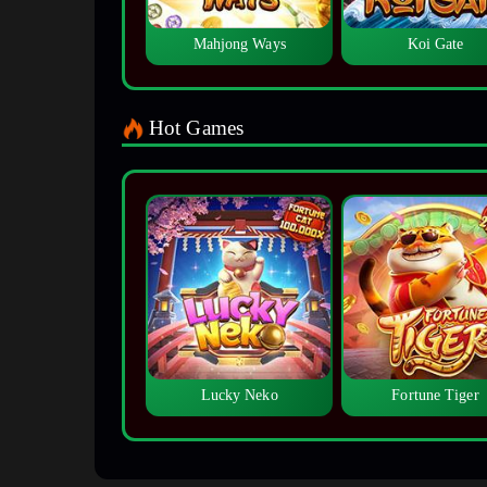
Mahjong Ways
Koi Gate
Hot Games
Lucky Neko
Fortune Tiger