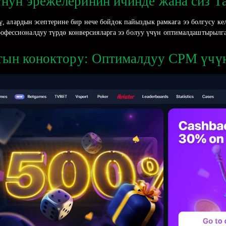
унун эрежелеринин ичинде жана сиз Т
ү, алардын эсептерине бир нече бойдок пайыздык рамкага ээ болгусу ке
рофессионалдуу түрдө конверсияларга ээ болуу үчүн оптималдаштырылга
йттын коноктору: Оптималдуу CPM үчүн