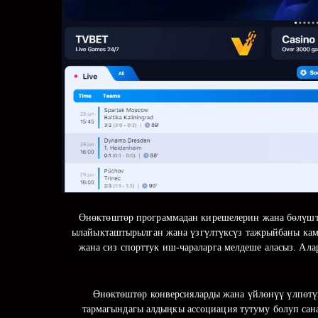
Өнөктөштөр программадан кирешелерин жана бөлүштү
ылайыкташтырылган жана үзгүлтүксүз тажрыйбаны камсы
жана сиз спорттук иш-чараларга мелдеше аласыз. Ал
Өнөктөштөр конверсияларды жана үйлөнүү үлпөтүн
тармагындагы алдыңкы ассоциация тутуму болуп сана